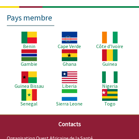
Pays membre
Image
Image
Image
Benin
Cape Verde
Côte d'Ivoire
Image
Image
Image
Gambie
Ghana
Guinea
Image
Image
Image
Guinea Bissau
Liberia
Nigeria
Image
Image
Image
Senegal
Sierra Leone
Togo
Contacts
Organisation Ouest Africaine de la Santé