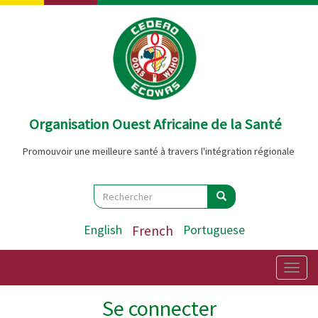
Aller
au
contenu
principal
Organisation Ouest Africaine de la Santé
Promouvoir une meilleure santé à travers l'intégration régionale
Search
Rechercher
Rechercher
English
French
Portuguese
Togg
navig
Se connecter