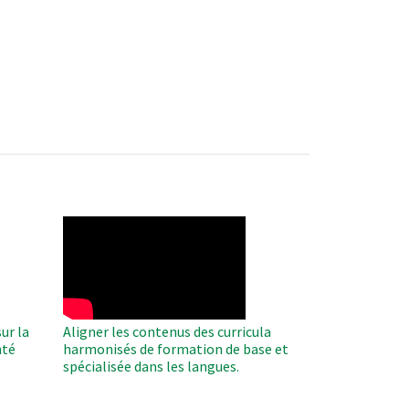
WAHO
Remote
Video
ur la
Aligner les contenus des curricula
nté
harmonisés de formation de base et
spécialisée dans les langues.