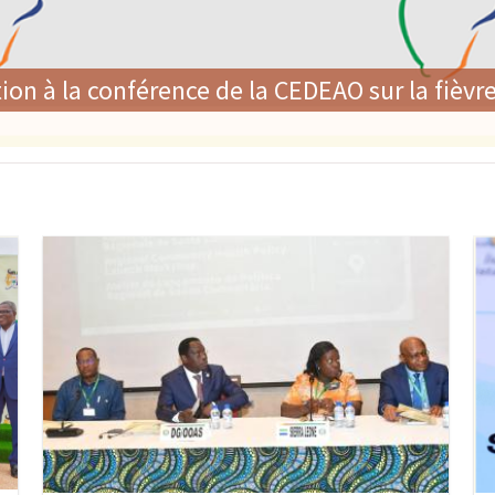
é de la CEDEAO adoptent une politique région
lent leur engagement en faveur du renforc
Image
Im