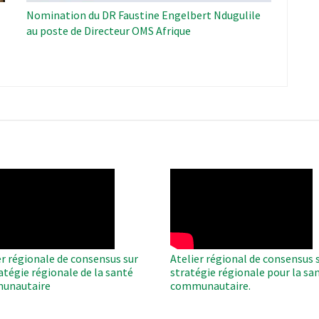
Nomination du DR Faustine Engelbert Ndugulile
au poste de Directeur OMS Afrique
O
WAHO
te
Remote
Video
er régionale de consensus sur
Atelier régional de consensus s
ratégie régionale de la santé
stratégie régionale pour la sa
unautaire
communautaire.