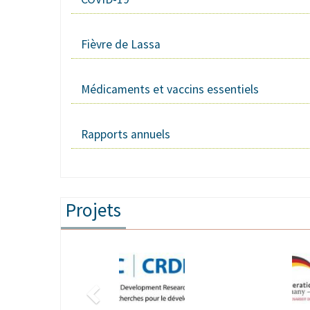
Fièvre de Lassa
Médicaments et vaccins essentiels
Rapports annuels
Projets
Précédent
mage
Image