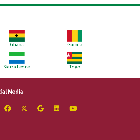
age
Image
Ghana
Guinea
age
Image
Sierra Leone
Togo
ial Media