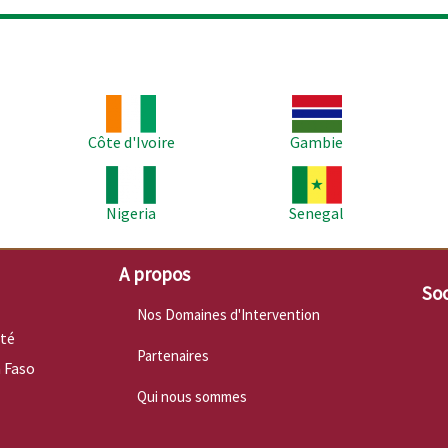
Image
Image
Im
Côte d'Ivoire
Gambie
Image
Image
Im
Nigeria
Senegal
A propos
Soc
Nos Domaines d'Intervention
nté
Partenaires
 Faso
Qui nous sommes