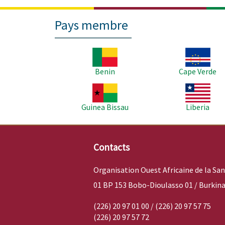
Pays membre
Image
Image
Benin
Cape Verde
Image
Image
Guinea Bissau
Liberia
Contacts
Organisation Ouest Africaine de la Sa
01 BP 153 Bobo-Dioulasso 01 / Burkina
(226) 20 97 01 00 / (226) 20 97 57 75
(226) 20 97 57 72