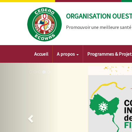
Aller
au
ORGANISATION OUEST 
contenu
principal
Promouvoir une meilleure santé à
Main
Accueil
A propos
Programmes & Proje
navigation
Image
Précédent