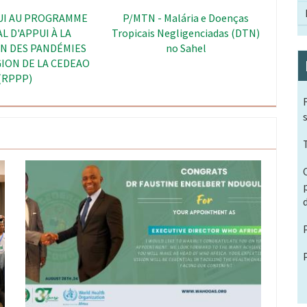
 - Renforcement des
SWEDD - Autonomisation des
 de Surveillance des
Femmes et Dividende
en Afrique de l’Ouest
Démographique au Sahel
Image