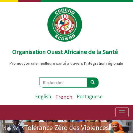
Aller
au
contenu
principal
Organisation Ouest Africaine de la Santé
Promouvoir une meilleure santé à travers l'intégration régionale
Search
Rechercher
Rechercher
English
French
Portuguese
Mission préparatoire du Forum
des Premières Dames sur la
Togg
navig
Image
Précédent
Sui
Tolérance Zéro des Violences