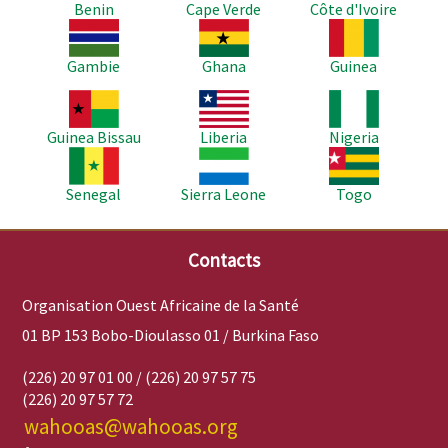
Benin
Cape Verde
Côte d'Ivoire
Image
Image
Image
Gambie
Ghana
Guinea
Image
Image
Image
Guinea Bissau
Liberia
Nigeria
Image
Image
Image
Senegal
Sierra Leone
Togo
Contacts
Organisation Ouest Africaine de la Santé
01 BP 153 Bobo-Dioulasso 01 / Burkina Faso
(226) 20 97 01 00 / (226) 20 97 57 75
(226) 20 97 57 72
wahooas@wahooas.org