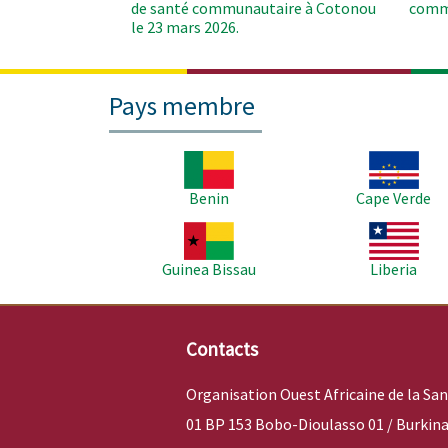
de santé communautaire à Cotonou
comm
le 23 mars 2026.
Pays membre
Image
Image
Benin
Cape Verde
Image
Image
Guinea Bissau
Liberia
Contacts
Organisation Ouest Africaine de la Sa
01 BP 153 Bobo-Dioulasso 01 / Burkina