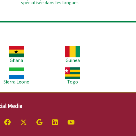
spécialisée dans les langues.
age
Image
Ghana
Guinea
age
Image
Sierra Leone
Togo
ial Media