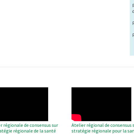
O
WAHO
te
Remote
Video
er régionale de consensus sur
Atelier régional de consensus s
ratégie régionale de la santé
stratégie régionale pour la sa