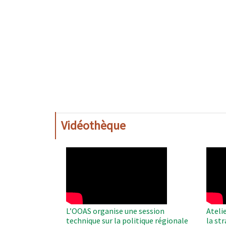
Vidéothèque
WAHO
WAH
Remote
Remo
Video
Video
L’OOAS organise une session
Ateli
technique sur la politique régionale
la st