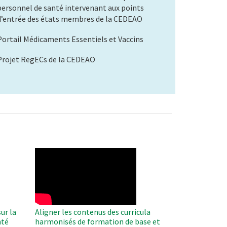
personnel de santé intervenant aux points
d’entrée des états membres de la CEDEAO
Portail Médicaments Essentiels et Vaccins
Projet RegECs de la CEDEAO
WAHO
Remote
Video
ur la
Aligner les contenus des curricula
nté
harmonisés de formation de base et