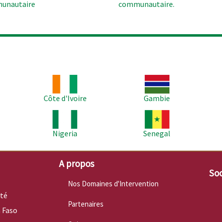
unautaire
communautaire.
Image
Image
Im
Côte d'Ivoire
Gambie
Image
Image
Im
Nigeria
Senegal
A propos
Soc
Nos Domaines d'Intervention
nté
Partenaires
 Faso