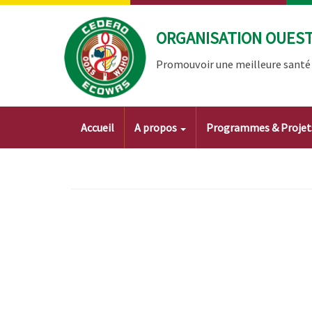
Aller
au
ORGANISATION OUEST 
contenu
principal
Promouvoir une meilleure santé à
Main
Accueil
A propos
Programmes & Proje
navigation