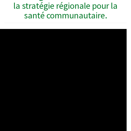
la stratégie régionale pour la
santé communautaire.
WAHO
Remote
Video