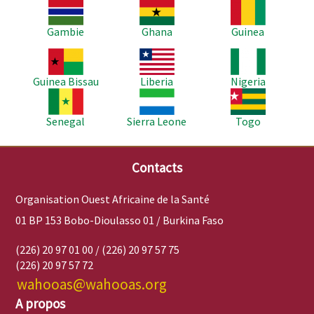
Image
Image
Image
Gambie
Ghana
Guinea
Image
Image
Image
Guinea Bissau
Liberia
Nigeria
Image
Image
Image
Senegal
Sierra Leone
Togo
Contacts
Organisation Ouest Africaine de la Santé
01 BP 153 Bobo-Dioulasso 01 / Burkina Faso
(226) 20 97 01 00 / (226) 20 97 57 75
(226) 20 97 57 72
wahooas@wahooas.org
A propos