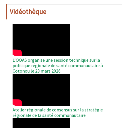
Vidéothèque
WAHO
Remote
Video
L’OOAS organise une session technique sur la
politique régionale de santé communautaire à
Cotonou le 23 mars 2026.
WAHO
Remote
Video
Atelier régionale de consensus sur la stratégie
régionale de la santé communautaire
WAHO
Remote