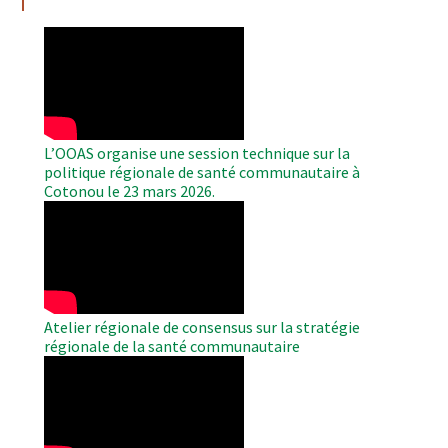
WAHO
Remote
Video
L’OOAS organise une session technique sur la
politique régionale de santé communautaire à
Cotonou le 23 mars 2026.
WAHO
Remote
Video
Atelier régionale de consensus sur la stratégie
régionale de la santé communautaire
WAHO
Remote
Video