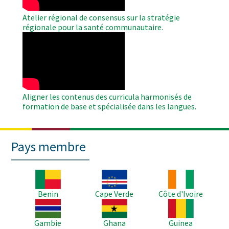
Atelier régional de consensus sur la stratégie
régionale pour la santé communautaire.
WAHO
Remote
Video
Aligner les contenus des curricula harmonisés de
formation de base et spécialisée dans les langues.
Pays membre
Image
Image
Image
Benin
Cape Verde
Côte d'Ivoire
Image
Image
Image
Gambie
Ghana
Guinea