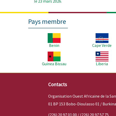
le 23 mars 2026.
Pays membre
Image
Image
Benin
Cape Verde
Image
Image
Guinea Bissau
Liberia
Contacts
Organisation Ouest Africaine de la Sa
01 BP 153 Bobo-Dioulasso 01 / Burkina
(226) 20 97 01 00 / (226) 20 97 57 75