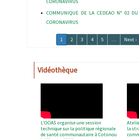
CORONAVIRUS
COMMUNIQUE DE LA CEDEAO N° 02 DU 
CORONAVIRUS
Pagination
Page
1
Page
2
Page
3
Page
4
Page
5
…
Page
Next ›
courante
suivan
Vidéothèque
WAHO
WAH
Remote
Remo
Video
Video
L’OOAS organise une session
Ateli
technique sur la politique régionale
la st
de santé communautaire à Cotonou
comm