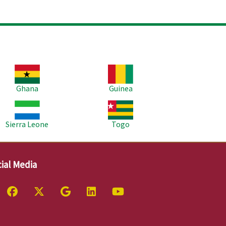
age
Image
Ghana
Guinea
age
Image
Sierra Leone
Togo
ial Media