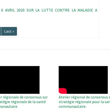
6 AVRIL 2020 SUR LA LUTTE CONTRE LA MALADIE A
Dernière
Last »
te
page
O
WAHO
te
Remote
Video
er régionale de consensus sur
Atelier régional de consensus s
ratégie régionale de la santé
stratégie régionale pour la sa
unautaire
communautaire.