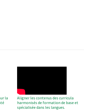
WAHO
Remote
Video
ur la
Aligner les contenus des curricula
nté
harmonisés de formation de base et
spécialisée dans les langues.