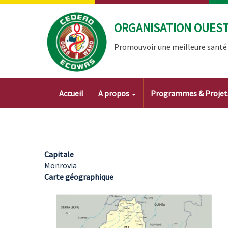
Aller
au
ORGANISATION OUEST 
contenu
principal
Promouvoir une meilleure santé à
Main
Accueil
A propos
Programmes & Proje
navigation
Capitale
Monrovia
Carte géographique
Image