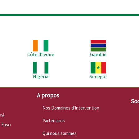
Image
Image
Im
Côte d'Ivoire
Gambie
Image
Image
Im
Nigeria
Senegal
A propos
Soc
Nos Domaines d'Intervention
nté
Partenaires
 Faso
Qui nous sommes