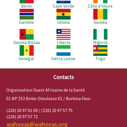
Benin
Cape Verde
Côte d'Ivoire
Image
Image
Image
Gambie
Ghana
Guinea
Image
Image
Image
Guinea Bissau
Liberia
Nigeria
Image
Image
Image
Senegal
Sierra Leone
Togo
Contacts
Organisation Ouest Africaine de la Santé
01 BP 153 Bobo-Dioulasso 01 / Burkina Faso
(226) 20 97 01 00 / (226) 20 97 57 75
(226) 20 97 57 72
wahooas@wahooas.org