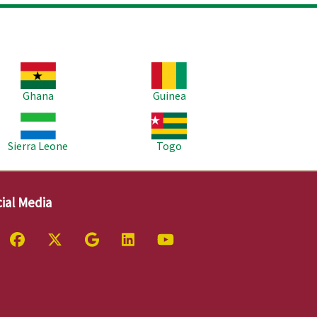
age
Image
Ghana
Guinea
age
Image
Sierra Leone
Togo
ial Media