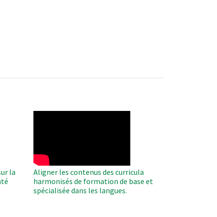
WAHO
Remote
Video
ur la
Aligner les contenus des curricula
nté
harmonisés de formation de base et
spécialisée dans les langues.