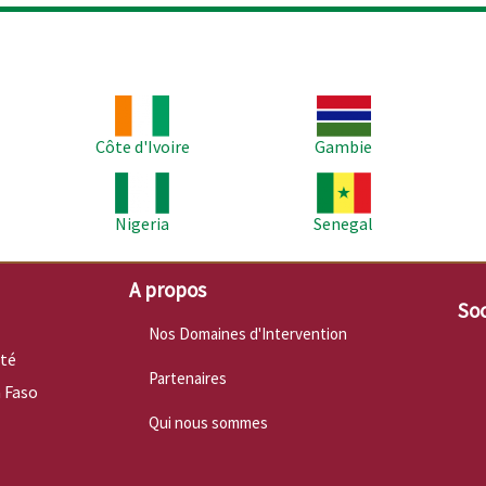
Image
Image
Im
Côte d'Ivoire
Gambie
Image
Image
Im
Nigeria
Senegal
A propos
Soc
Nos Domaines d'Intervention
nté
Partenaires
 Faso
Qui nous sommes