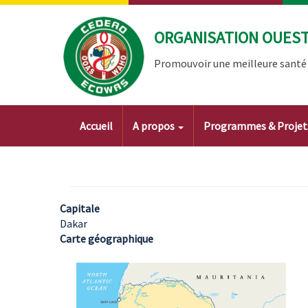
Aller
au
ORGANISATION OUEST 
contenu
principal
Promouvoir une meilleure santé à
Main
Accueil
A propos
Programmes & Proje
navigation
Capitale
Dakar
Carte géographique
Image