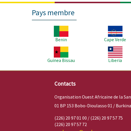
Pays membre
Image
Image
Benin
Cape Verde
Image
Image
Guinea Bissau
Liberia
Contacts
Organisation Ouest Africaine de la Sa
01 BP 153 Bobo-Dioulasso 01 / Burkina
(226) 20 97 01 00 / (226) 20 97 57 75
(226) 20 97 57 72