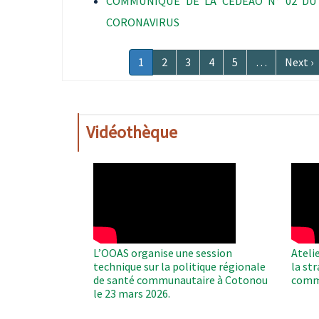
COMMUNIQUE DE LA CEDEAO N° 02 DU 
CORONAVIRUS
Pagination
Page
1
Page
2
Page
3
Page
4
Page
5
…
Page
Next ›
courante
suivan
Vidéothèque
WAHO
WAH
Remote
Remo
Video
Video
L’OOAS organise une session
Ateli
technique sur la politique régionale
la st
de santé communautaire à Cotonou
comm
le 23 mars 2026.