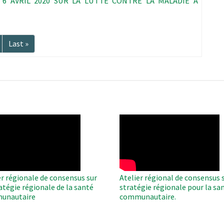
6 AVRIL 2020 SUR LA LUTTE CONTRE LA MALADIE A
Dernière
Last »
te
page
O
WAHO
te
Remote
Video
er régionale de consensus sur
Atelier régional de consensus s
ratégie régionale de la santé
stratégie régionale pour la sa
unautaire
communautaire.