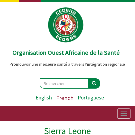
Aller
au
contenu
principal
Organisation Ouest Africaine de la Santé
Promouvoir une meilleure santé à travers l'intégration régionale
Search
Rechercher
Rechercher
English
French
Portuguese
Togg
navig
Sierra Leone