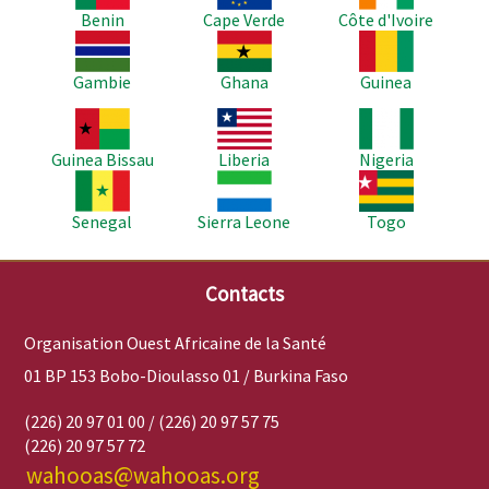
Benin
Cape Verde
Côte d'Ivoire
Image
Image
Image
Gambie
Ghana
Guinea
Image
Image
Image
Guinea Bissau
Liberia
Nigeria
Image
Image
Image
Senegal
Sierra Leone
Togo
Contacts
Organisation Ouest Africaine de la Santé
01 BP 153 Bobo-Dioulasso 01 / Burkina Faso
(226) 20 97 01 00 / (226) 20 97 57 75
(226) 20 97 57 72
wahooas@wahooas.org