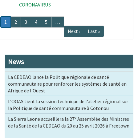
CORONAVIRUS
Pagination
Page
1
Page
2
Page
3
Page
4
Page
5
…
courante
Page
Next ›
Dernière
Last »
suivante
page
News
La CEDEAO lance la Politique régionale de santé
communautaire pour renforcer les systèmes de santé en
Afrique de l’Ouest
L’OOAS tient la session technique de l’atelier régional sur
la Politique de santé communautaire à Cotonou
La Sierra Leone accueillera la 27ᵉ Assemblée des Ministres
de la Santé de la CEDEAO du 20 au 25 avril 2026 à Freetown