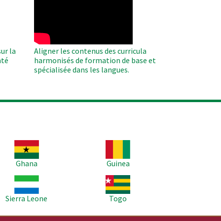
Remote
Video
ur la
Aligner les contenus des curricula
nté
harmonisés de formation de base et
spécialisée dans les langues.
age
Image
Ghana
Guinea
age
Image
Sierra Leone
Togo