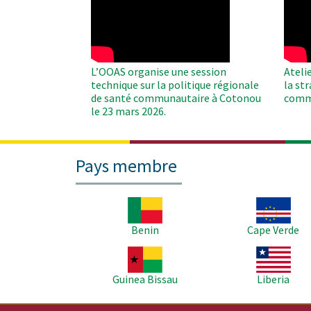
Remote
Remo
Video
Video
L’OOAS organise une session
Ateli
technique sur la politique régionale
la st
de santé communautaire à Cotonou
comm
le 23 mars 2026.
Pays membre
Image
Image
Benin
Cape Verde
Image
Image
Guinea Bissau
Liberia