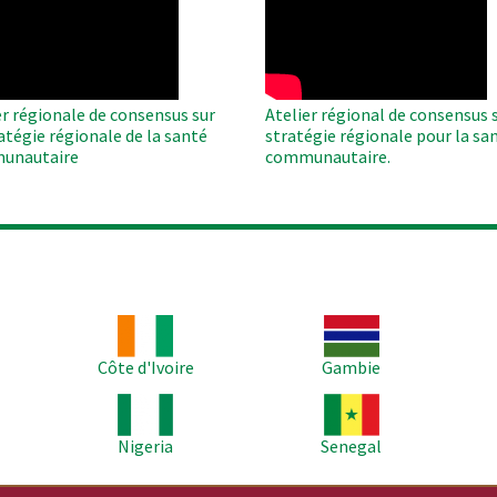
te
Remote
Video
er régionale de consensus sur
Atelier régional de consensus s
ratégie régionale de la santé
stratégie régionale pour la sa
unautaire
communautaire.
Image
Image
Im
Côte d'Ivoire
Gambie
Image
Image
Im
Nigeria
Senegal