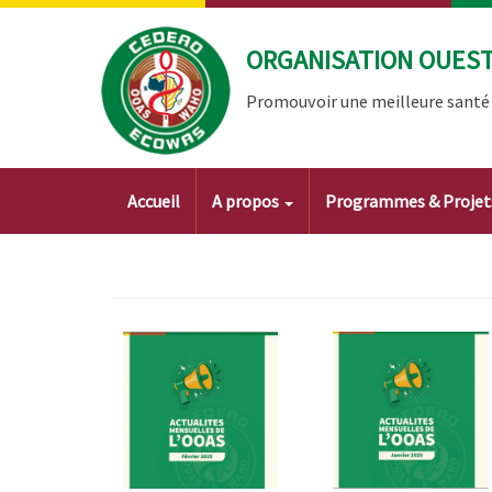
Aller
au
ORGANISATION OUEST 
contenu
principal
Promouvoir une meilleure santé à
Main
Accueil
A propos
Programmes & Proje
navigation