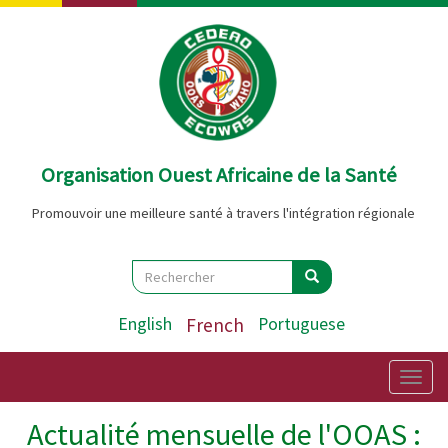
Aller
au
contenu
principal
Organisation Ouest Africaine de la Santé
Promouvoir une meilleure santé à travers l'intégration régionale
Search
Rechercher
Rechercher
English
French
Portuguese
Togg
navig
Actualité mensuelle de l'OOAS :