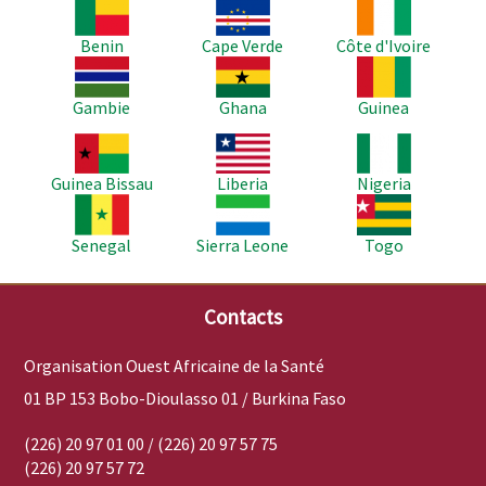
Image
Image
Image
Benin
Cape Verde
Côte d'Ivoire
Image
Image
Image
Gambie
Ghana
Guinea
Image
Image
Image
Guinea Bissau
Liberia
Nigeria
Image
Image
Image
Senegal
Sierra Leone
Togo
Contacts
Organisation Ouest Africaine de la Santé
01 BP 153 Bobo-Dioulasso 01 / Burkina Faso
(226) 20 97 01 00 / (226) 20 97 57 75
(226) 20 97 57 72