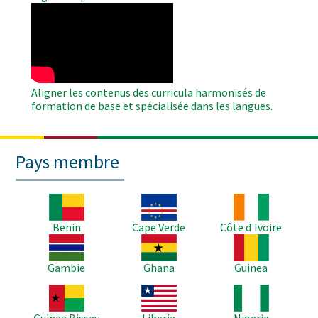
WAHO
Remote
Video
Aligner les contenus des curricula harmonisés de
formation de base et spécialisée dans les langues.
Pays membre
Image
Image
Image
Benin
Cape Verde
Côte d'Ivoire
Image
Image
Image
Gambie
Ghana
Guinea
Image
Image
Image
Guinea Bissau
Liberia
Nigeria