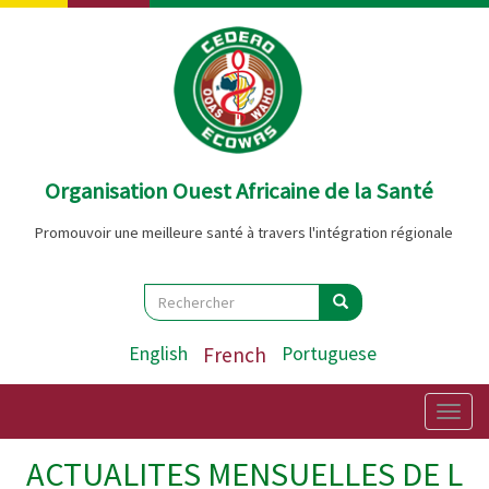
Aller
au
contenu
principal
Organisation Ouest Africaine de la Santé
Promouvoir une meilleure santé à travers l'intégration régionale
Search
Rechercher
Rechercher
English
French
Portuguese
Togg
navig
ACTUALITES MENSUELLES DE L