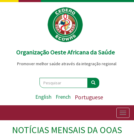
Passar
para
o
conteúdo
principal
Organização Oeste Africana da Saúde
Promover melhor saúde através da integração regional
Search
Pesquisar
Pesquisar
English
French
Portuguese
Togg
navig
NOTÍCIAS MENSAIS DA OOAS