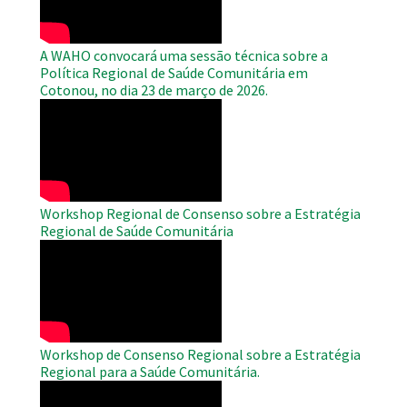
A WAHO convocará uma sessão técnica sobre a
Política Regional de Saúde Comunitária em
Cotonou, no dia 23 de março de 2026.
WAHO
Remote
Video
Workshop Regional de Consenso sobre a Estratégia
Regional de Saúde Comunitária
WAHO
Remote
Video
Workshop de Consenso Regional sobre a Estratégia
Regional para a Saúde Comunitária.
WAHO
Remote