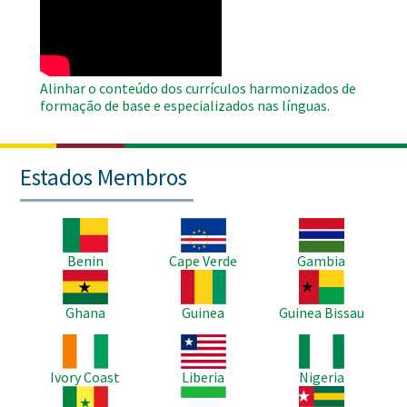
Video
Alinhar o conteúdo dos currículos harmonizados de
formação de base e especializados nas línguas.
Estados Membros
Imagem
Imagem
Imagem
Benin
Cape Verde
Gambia
Imagem
Imagem
Imagem
Ghana
Guinea
Guinea Bissau
Imagem
Imagem
Imagem
Ivory Coast
Liberia
Nigeria
Imagem
Imagem
Imagem