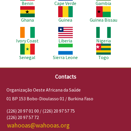
Benin
Cape Verde
Gambia
Imagem
Imagem
Imagem
Ghana
Guinea
Guinea Bissau
Imagem
Imagem
Imagem
Ivory Coast
Liberia
Nigeria
Imagem
Imagem
Imagem
Senegal
Sierra Leone
Togo
Contacts
Organização Oeste Africana da Saúde
01 BP 153 Bobo-Dioulasso 01 / Burkina Faso
(226) 20 97 01 00 / (226) 20 97 57 75
(226) 20 97 57 72
wahooas@wahooas.org