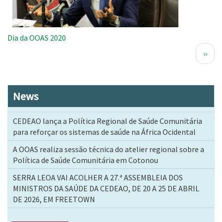
Dia da OOAS 2020
Paginação
Próx
››
pági
News
CEDEAO lança a Política Regional de Saúde Comunitária
para reforçar os sistemas de saúde na África Ocidental
A OOAS realiza sessão técnica do atelier regional sobre a
Política de Saúde Comunitária em Cotonou
SERRA LEOA VAI ACOLHER A 27.ª ASSEMBLEIA DOS
MINISTROS DA SAÚDE DA CEDEAO, DE 20 A 25 DE ABRIL
DE 2026, EM FREETOWN