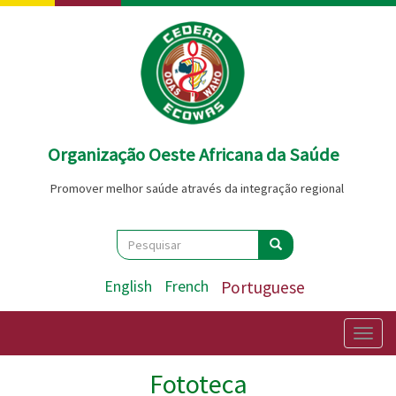
Passar
para
o
conteúdo
principal
Organização Oeste Africana da Saúde
Promover melhor saúde através da integração regional
Search
Pesquisar
Pesquisar
English
French
Portuguese
Togg
navig
Fototeca