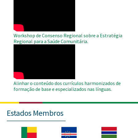
Remote
Video
Workshop de Consenso Regional sobre a Estratégia
Regional para a Saúde Comunitária.
WAHO
Remote
Video
Alinhar o conteúdo dos currículos harmonizados de
formação de base e especializados nas línguas.
Estados Membros
Imagem
Imagem
Imagem