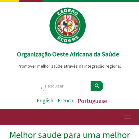
Passar
para
o
conteúdo
principal
Organização Oeste Africana da Saúde
Promover melhor saúde através da integração regional
Search
Pesquisar
Pesquisar
English
French
Portuguese
Togg
navig
Melhor saude para uma melhor