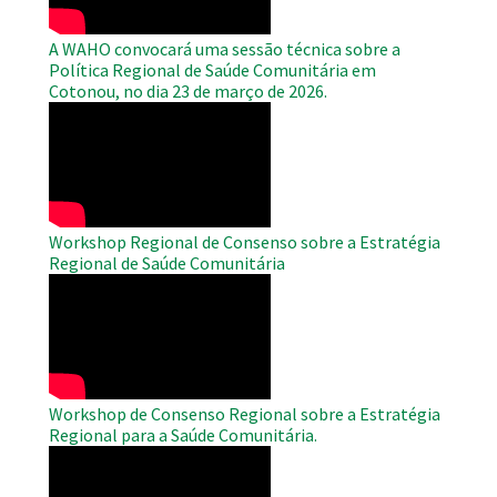
A WAHO convocará uma sessão técnica sobre a
Política Regional de Saúde Comunitária em
Cotonou, no dia 23 de março de 2026.
WAHO
Remote
Video
Workshop Regional de Consenso sobre a Estratégia
Regional de Saúde Comunitária
WAHO
Remote
Video
Workshop de Consenso Regional sobre a Estratégia
Regional para a Saúde Comunitária.
WAHO
Remote
Video