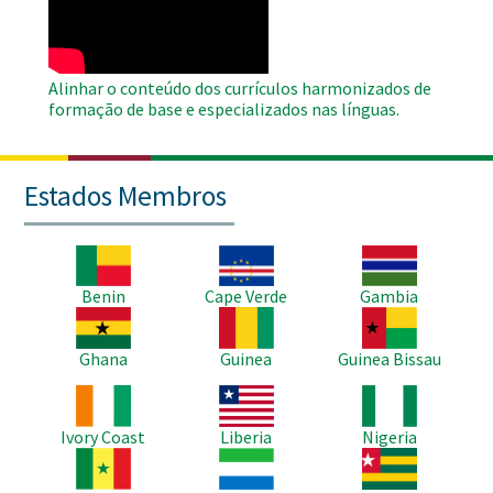
Alinhar o conteúdo dos currículos harmonizados de
formação de base e especializados nas línguas.
Estados Membros
Imagem
Imagem
Imagem
Benin
Cape Verde
Gambia
Imagem
Imagem
Imagem
Ghana
Guinea
Guinea Bissau
Imagem
Imagem
Imagem
Ivory Coast
Liberia
Nigeria
Imagem
Imagem
Imagem