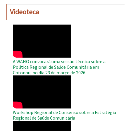
Videoteca
WAHO
Remote
Video
A WAHO convocará uma sessão técnica sobre a
Política Regional de Saúde Comunitária em
Cotonou, no dia 23 de março de 2026.
WAHO
Remote
Video
Workshop Regional de Consenso sobre a Estratégia
Regional de Saúde Comunitária
WAHO
Remote