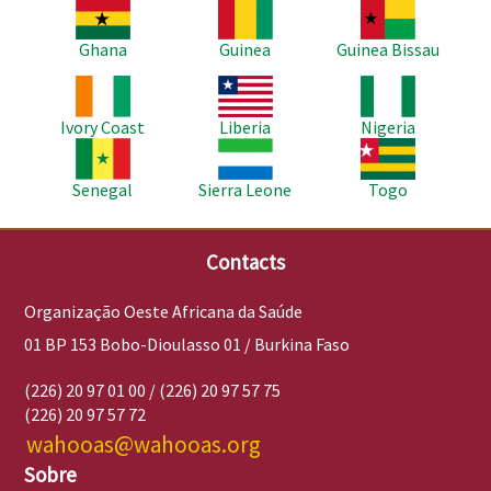
Imagem
Imagem
Imagem
Ghana
Guinea
Guinea Bissau
Imagem
Imagem
Imagem
Ivory Coast
Liberia
Nigeria
Imagem
Imagem
Imagem
Senegal
Sierra Leone
Togo
Contacts
Organização Oeste Africana da Saúde
01 BP 153 Bobo-Dioulasso 01 / Burkina Faso
(226) 20 97 01 00 / (226) 20 97 57 75
(226) 20 97 57 72
wahooas@wahooas.org
Sobre