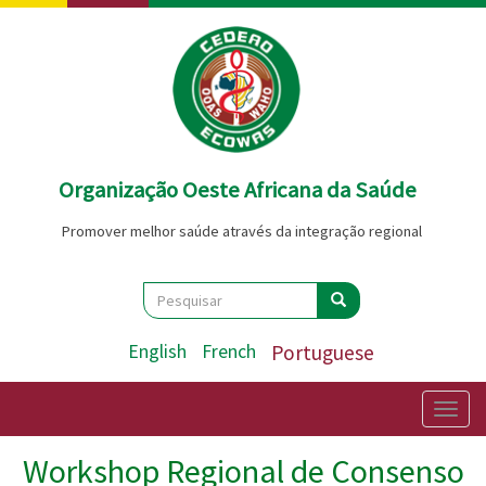
Passar
para
o
conteúdo
principal
Organização Oeste Africana da Saúde
Promover melhor saúde através da integração regional
Search
Pesquisar
Pesquisar
English
French
Portuguese
Togg
navig
Workshop Regional de Consenso