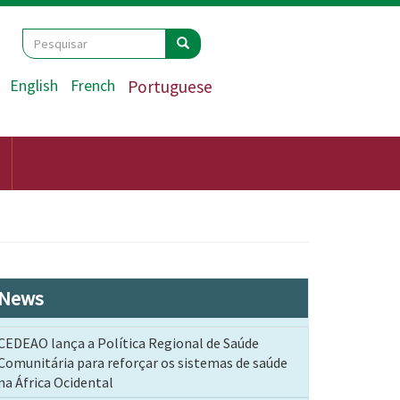
Search
Pesquisar
Pesquisar
English
French
Portuguese
News
CEDEAO lança a Política Regional de Saúde
Comunitária para reforçar os sistemas de saúde
na África Ocidental