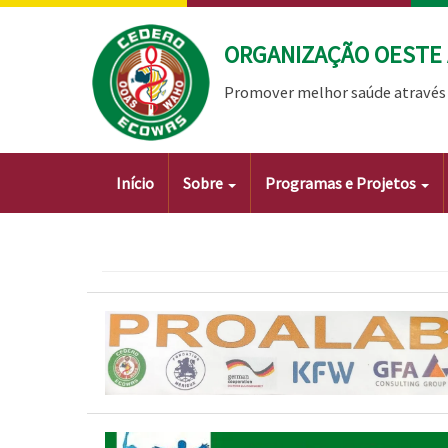
Passar
para
ORGANIZAÇÃO OESTE 
o
conteúdo
Promover melhor saúde através 
principal
Main
Início
Sobre
Programas e Projetos
navigation