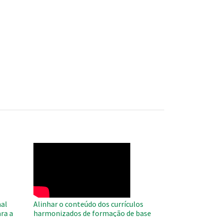
WAHO
Remote
Video
al
Alinhar o conteúdo dos currículos
ra a
harmonizados de formação de base