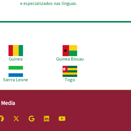
e especializados nas línguas.
agem
Imagem
Guinea
Guinea Bissau
agem
Imagem
Sierra Leone
Togo
l Media