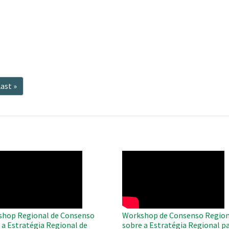
ima
Última
ast »
a
página
O
WAHO
te
Remote
Video
hop Regional de Consenso
Workshop de Consenso Region
 a Estratégia Regional de
sobre a Estratégia Regional pa