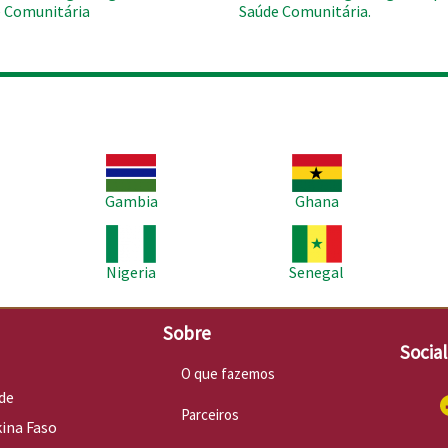
 Comunitária
Saúde Comunitária.
Imagem
Imagem
Im
Gambia
Ghana
Imagem
Imagem
Im
Nigeria
Senegal
Sobre
Socia
O que fazemos
de
Parceiros
kina Faso