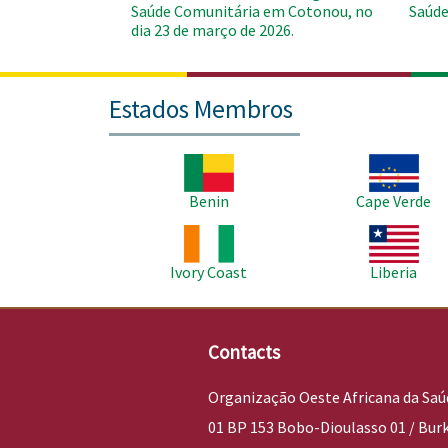
Saúde Comunitária em Cotonou, no
Saúde
dia 23 de março de 2026.
Estados Membros
Imagem
Imagem
Benin
Cape Verde
Imagem
Imagem
Ivory Coast
Liberia
Contacts
Organização Oeste Africana da Saú
01 BP 153 Bobo-Dioulasso 01 / Bur