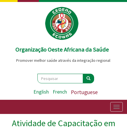
Passar
para
o
conteúdo
principal
Organização Oeste Africana da Saúde
Promover melhor saúde através da integração regional
Search
Pesquisar
Pesquisar
English
French
Portuguese
Togg
navig
Atividade de Capacitação em