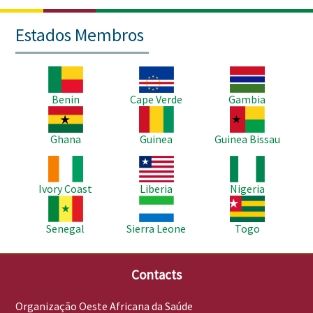
Estados Membros
Imagem
Imagem
Imagem
Benin
Cape Verde
Gambia
Imagem
Imagem
Imagem
Ghana
Guinea
Guinea Bissau
Imagem
Imagem
Imagem
Ivory Coast
Liberia
Nigeria
Imagem
Imagem
Imagem
Senegal
Sierra Leone
Togo
Contacts
Organização Oeste Africana da Saúde