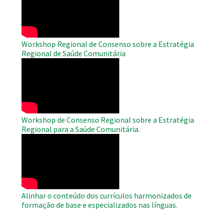
Video
Workshop Regional de Consenso sobre a Estratégia
Regional de Saúde Comunitária
WAHO
Remote
Video
Workshop de Consenso Regional sobre a Estratégia
Regional para a Saúde Comunitária.
WAHO
Remote
Video
Alinhar o conteúdo dos currículos harmonizados de
formação de base e especializados nas línguas.