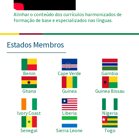
Alinhar o conteúdo dos currículos harmonizados de
formação de base e especializados nas línguas.
Estados Membros
Imagem
Imagem
Imagem
Benin
Cape Verde
Gambia
Imagem
Imagem
Imagem
Ghana
Guinea
Guinea Bissau
Imagem
Imagem
Imagem
Ivory Coast
Liberia
Nigeria
Imagem
Imagem
Imagem
Senegal
Sierra Leone
Togo