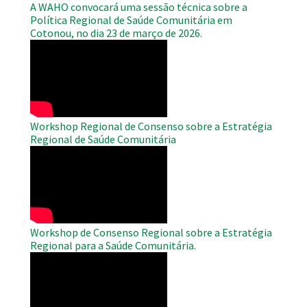
A WAHO convocará uma sessão técnica sobre a
Política Regional de Saúde Comunitária em
Cotonou, no dia 23 de março de 2026.
WAHO
Remote
Video
Workshop Regional de Consenso sobre a Estratégia
Regional de Saúde Comunitária
WAHO
Remote
Video
Workshop de Consenso Regional sobre a Estratégia
Regional para a Saúde Comunitária.
WAHO
Remote
Video