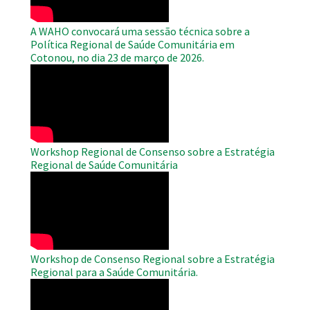
A WAHO convocará uma sessão técnica sobre a
Política Regional de Saúde Comunitária em
Cotonou, no dia 23 de março de 2026.
WAHO
Remote
Video
Workshop Regional de Consenso sobre a Estratégia
Regional de Saúde Comunitária
WAHO
Remote
Video
Workshop de Consenso Regional sobre a Estratégia
Regional para a Saúde Comunitária.
WAHO
Remote