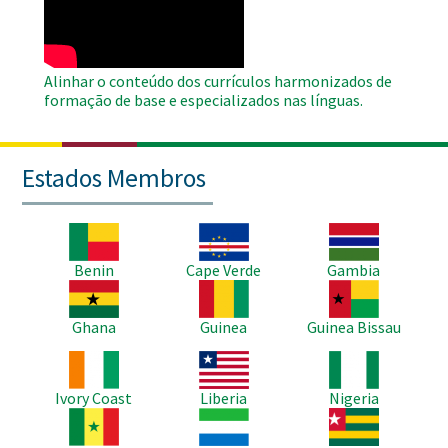
Video
Alinhar o conteúdo dos currículos harmonizados de
formação de base e especializados nas línguas.
Estados Membros
Imagem
Imagem
Imagem
Benin
Cape Verde
Gambia
Imagem
Imagem
Imagem
Ghana
Guinea
Guinea Bissau
Imagem
Imagem
Imagem
Ivory Coast
Liberia
Nigeria
Imagem
Imagem
Imagem