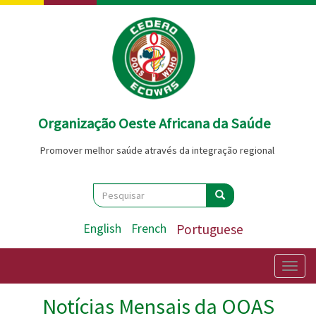
Passar
para
o
conteúdo
principal
Organização Oeste Africana da Saúde
Promover melhor saúde através da integração regional
Search
Pesquisar
Pesquisar
English
French
Portuguese
Togg
navig
Notícias Mensais da OOAS