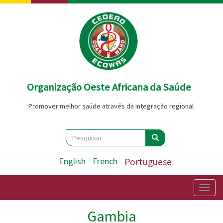
Passar
para
o
conteúdo
principal
Organização Oeste Africana da Saúde
Promover melhor saúde através da integração regional
Search
Pesquisar
Pesquisar
English
French
Portuguese
Togg
navig
Gambia