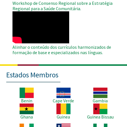
Workshop de Consenso Regional sobre a Estratégia
Regional para a Saúde Comunitária.
WAHO
Remote
Video
Alinhar o conteúdo dos currículos harmonizados de
formação de base e especializados nas línguas.
Estados Membros
Imagem
Imagem
Imagem
Benin
Cape Verde
Gambia
Imagem
Imagem
Imagem
Ghana
Guinea
Guinea Bissau
Imagem
Imagem
Imagem