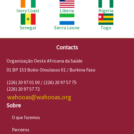
Ivory Coast
Liberia
Nigeria
Imagem
Imagem
Imagem
Senegal
Sierra Leone
Togo
Contacts
Organização Oeste Africana da Saúde
01 BP 153 Bobo-Dioulasso 01 / Burkina Faso
(226) 20 97 01 00 / (226) 20 97 57 75
(226) 20 97 57 72
wahooas@wahooas.org
Sobre
O que fazemos
Parceiros