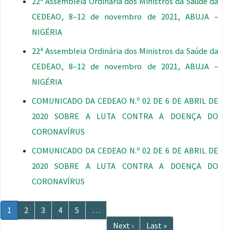
22ª Assembleia Ordinária dos Ministros da Saúde da
CEDEAO, 8–12 de novembro de 2021, ABUJA –
NIGÉRIA
22ª Assembleia Ordinária dos Ministros da Saúde da
CEDEAO, 8–12 de novembro de 2021, ABUJA –
NIGÉRIA
COMUNICADO DA CEDEAO N.º 02 DE 6 DE ABRIL DE
2020 SOBRE A LUTA CONTRA A DOENÇA DO
CORONAVÍRUS
COMUNICADO DA CEDEAO N.º 02 DE 6 DE ABRIL DE
2020 SOBRE A LUTA CONTRA A DOENÇA DO
CORONAVÍRUS
Paginação
Página
1
Página
2
Página
3
Página
4
Página
5
…
atual
Próxima
Next ›
Última
Last »