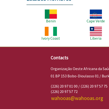
Imagem
Imagem
Benin
Cape Verde
Imagem
Imagem
Ivory Coast
Liberia
Contacts
Organização Oeste Africana da Saú
01 BP 153 Bobo-Dioulasso 01 / Bur
(226) 20 97 01 00 / (226) 20 97 57 75
(226) 20 97 57 72
wahooas@wahooas.org