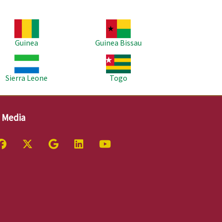
agem
Imagem
Guinea
Guinea Bissau
agem
Imagem
Sierra Leone
Togo
l Media