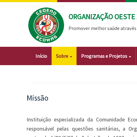
Passar
para
ORGANIZAÇÃO OESTE 
o
conteúdo
Promover melhor saúde através 
principal
Main
Início
Sobre
Programas e Projetos
navigation
Missão
Instituição especializada da Comunidade Ec
responsável pelas questões sanitárias, a Or