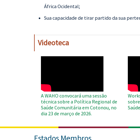
África Ocidental;
Sua capacidade de tirar partido da sua pert
Videoteca
WAHO
WAH
Remote
Remo
Video
Video
A WAHO convocará uma sessão
Works
técnica sobre a Política Regional de
sobre
Saúde Comunitária em Cotonou, no
Saúde
dia 23 de março de 2026.
Estados Membros