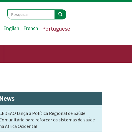
Search
Pesquisar
Pesquisar
English
French
Portuguese
News
CEDEAO lança a Política Regional de Saúde
Comunitária para reforçar os sistemas de saúde
na África Ocidental