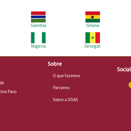
Imagem
Imagem
Im
Gambia
Ghana
Imagem
Imagem
Im
Nigeria
Senegal
Sobre
Socia
O que fazemos
de
Parceiros
kina Faso
Sobre a OOAS