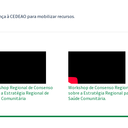
ença à CEDEAO para mobilizar recursos.
O
WAHO
te
Remote
Video
hop Regional de Consenso
Workshop de Consenso Region
 a Estratégia Regional de
sobre a Estratégia Regional pa
 Comunitária
Saúde Comunitária.