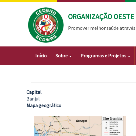
Passar
para
ORGANIZAÇÃO OESTE 
o
conteúdo
Promover melhor saúde através 
principal
Main
Início
Sobre
Programas e Projetos
navigation
Capital
Banjul
Mapa geográfico
Imagem