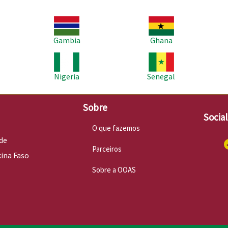
Imagem
Imagem
Im
Gambia
Ghana
Imagem
Imagem
Im
Nigeria
Senegal
Sobre
Socia
O que fazemos
de
Parceiros
kina Faso
Sobre a OOAS