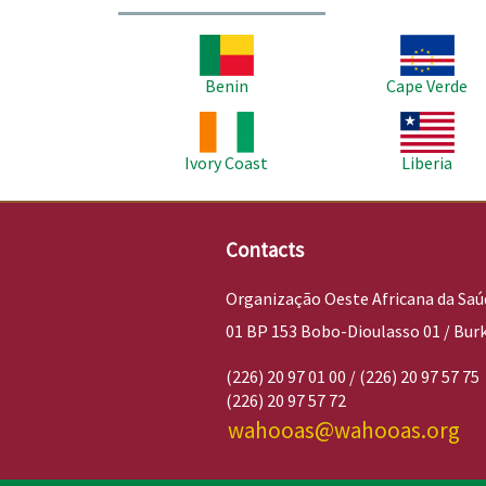
Imagem
Imagem
Benin
Cape Verde
Imagem
Imagem
Ivory Coast
Liberia
Contacts
Organização Oeste Africana da Saú
01 BP 153 Bobo-Dioulasso 01 / Bur
(226) 20 97 01 00 / (226) 20 97 57 75
(226) 20 97 57 72
wahooas@wahooas.org