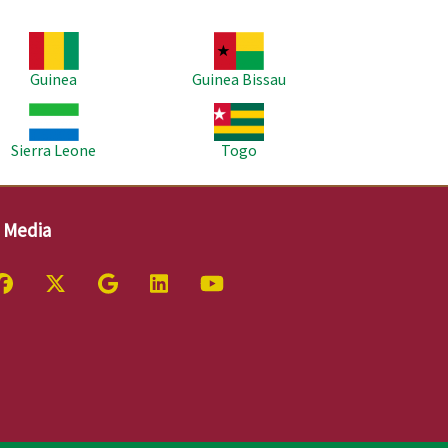
agem
Imagem
Guinea
Guinea Bissau
agem
Imagem
Sierra Leone
Togo
l Media