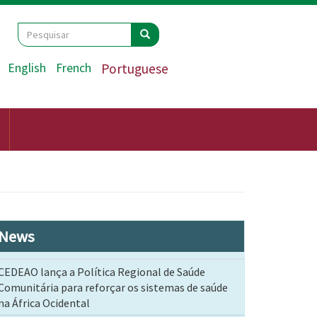
Search
Pesquisar
Pesquisar
English
French
Portuguese
News
CEDEAO lança a Política Regional de Saúde
Comunitária para reforçar os sistemas de saúde
na África Ocidental