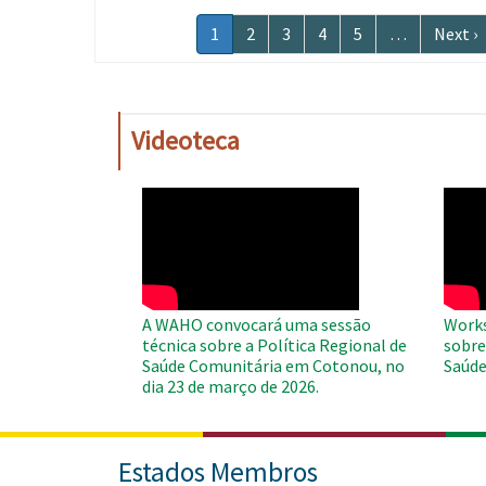
Paginação
Página
1
Página
2
Página
3
Página
4
Página
5
…
Próxi
Next ›
atual
página
Videoteca
WAHO
WAH
Remote
Remo
Video
Video
A WAHO convocará uma sessão
Works
técnica sobre a Política Regional de
sobre
Saúde Comunitária em Cotonou, no
Saúde
dia 23 de março de 2026.
Estados Membros