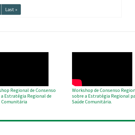
ma
Última
Last »
página
O
WAHO
te
Remote
Video
hop Regional de Consenso
Workshop de Consenso Region
 a Estratégia Regional de
sobre a Estratégia Regional pa
 Comunitária
Saúde Comunitária.