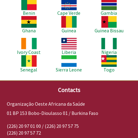
Imagem
Imagem
Imagem
Benin
Cape Verde
Gambia
Imagem
Imagem
Imagem
Ghana
Guinea
Guinea Bissau
Imagem
Imagem
Imagem
Ivory Coast
Liberia
Nigeria
Imagem
Imagem
Imagem
Senegal
Sierra Leone
Togo
Contacts
Organização Oeste Africana da Saúde
01 BP 153 Bobo-Dioulasso 01 / Burkina Faso
(226) 20 97 01 00 / (226) 20 97 57 75
(226) 20 97 57 72