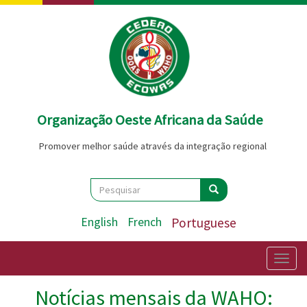
Passar
para
o
conteúdo
principal
Organização Oeste Africana da Saúde
Promover melhor saúde através da integração regional
Search
Pesquisar
Pesquisar
English
French
Portuguese
Togg
navig
Notícias mensais da WAHO: