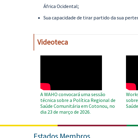
África Ocidental;
Sua capacidade de tirar partido da sua pert
Videoteca
WAHO
WAH
Remote
Remo
Video
Video
A WAHO convocará uma sessão
Works
técnica sobre a Política Regional de
sobre
Saúde Comunitária em Cotonou, no
Saúde
dia 23 de março de 2026.
Estados Membros