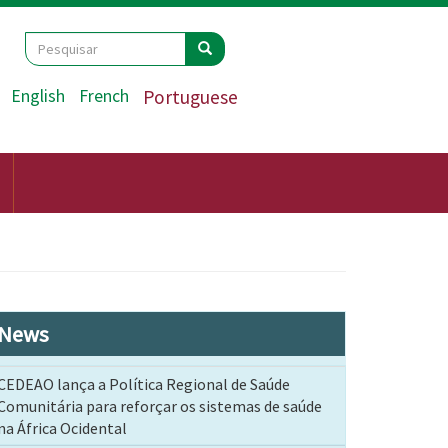
Search
Pesquisar
Pesquisar
English
French
Portuguese
News
CEDEAO lança a Política Regional de Saúde
Comunitária para reforçar os sistemas de saúde
na África Ocidental