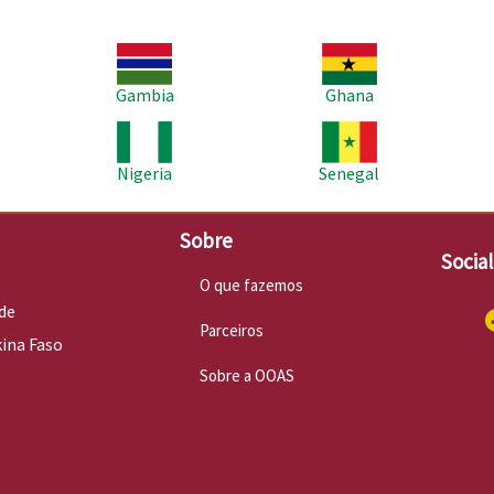
Imagem
Imagem
Im
Gambia
Ghana
Imagem
Imagem
Im
Nigeria
Senegal
Sobre
Socia
O que fazemos
de
Parceiros
kina Faso
Sobre a OOAS