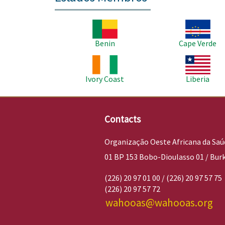
Imagem
Imagem
Benin
Cape Verde
Imagem
Imagem
Ivory Coast
Liberia
Contacts
Organização Oeste Africana da Saú
01 BP 153 Bobo-Dioulasso 01 / Bur
(226) 20 97 01 00 / (226) 20 97 57 75
(226) 20 97 57 72
wahooas@wahooas.org