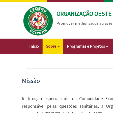
Passar
para
ORGANIZAÇÃO OESTE 
o
conteúdo
Promover melhor saúde através 
principal
Main
Início
Sobre
Programas e Projetos
navigation
Missão
Instituição especializada da Comunidade Ec
responsável pelas questões sanitárias, a Or