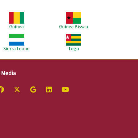
agem
Imagem
Guinea
Guinea Bissau
agem
Imagem
Sierra Leone
Togo
l Media