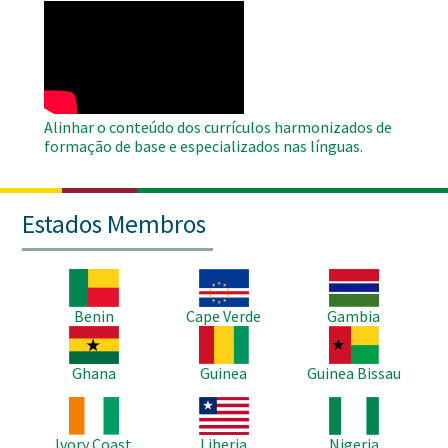
WAHO
Remote
Video
Alinhar o conteúdo dos currículos harmonizados de
formação de base e especializados nas línguas.
Estados Membros
Imagem
Imagem
Imagem
Benin
Cape Verde
Gambia
Imagem
Imagem
Imagem
Ghana
Guinea
Guinea Bissau
Imagem
Imagem
Imagem
Ivory Coast
Liberia
Nigeria