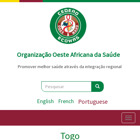
Passar
para
o
conteúdo
principal
Organização Oeste Africana da Saúde
Promover melhor saúde através da integração regional
Search
Pesquisar
Pesquisar
English
French
Portuguese
Togg
navig
Togo