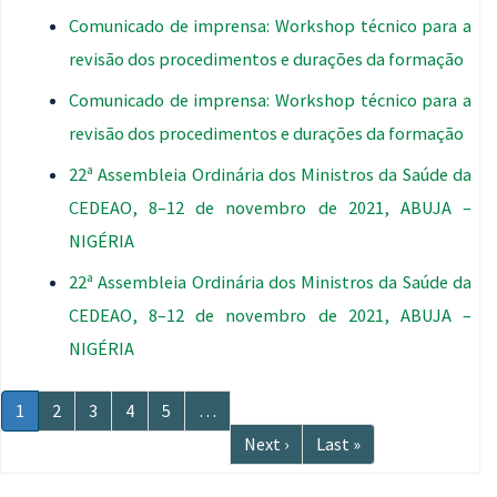
Comunicado de imprensa: Workshop técnico para a
revisão dos procedimentos e durações da formação
Comunicado de imprensa: Workshop técnico para a
revisão dos procedimentos e durações da formação
22ª Assembleia Ordinária dos Ministros da Saúde da
CEDEAO, 8–12 de novembro de 2021, ABUJA –
NIGÉRIA
22ª Assembleia Ordinária dos Ministros da Saúde da
CEDEAO, 8–12 de novembro de 2021, ABUJA –
NIGÉRIA
Paginação
Página
1
Página
2
Página
3
Página
4
Página
5
…
atual
Próxima
Next ›
Última
Last »
página
página