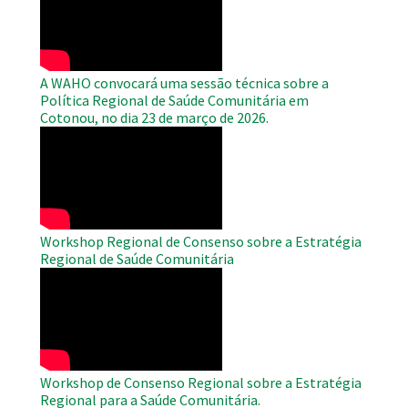
Video
A WAHO convocará uma sessão técnica sobre a
Política Regional de Saúde Comunitária em
Cotonou, no dia 23 de março de 2026.
WAHO
Remote
Video
Workshop Regional de Consenso sobre a Estratégia
Regional de Saúde Comunitária
WAHO
Remote
Video
Workshop de Consenso Regional sobre a Estratégia
Regional para a Saúde Comunitária.