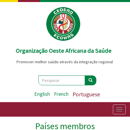
Passar
para
o
conteúdo
principal
Organização Oeste Africana da Saúde
Promover melhor saúde através da integração regional
Search
Pesquisar
Pesquisar
English
French
Portuguese
Togg
navig
Países membros