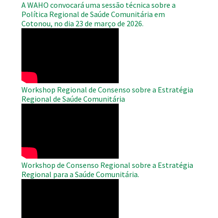
A WAHO convocará uma sessão técnica sobre a
Política Regional de Saúde Comunitária em
Cotonou, no dia 23 de março de 2026.
WAHO
Remote
Video
Workshop Regional de Consenso sobre a Estratégia
Regional de Saúde Comunitária
WAHO
Remote
Video
Workshop de Consenso Regional sobre a Estratégia
Regional para a Saúde Comunitária.
WAHO
Remote
Video