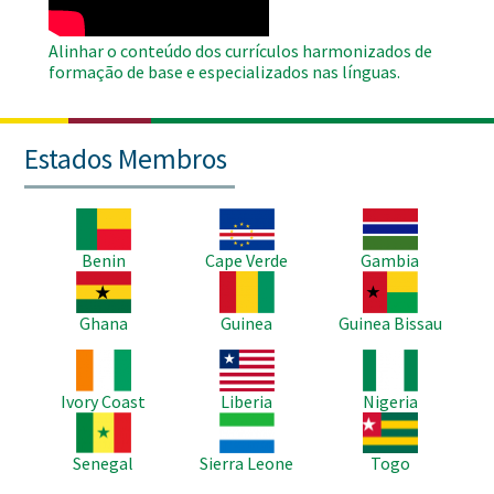
Alinhar o conteúdo dos currículos harmonizados de
formação de base e especializados nas línguas.
Estados Membros
Imagem
Imagem
Imagem
Benin
Cape Verde
Gambia
Imagem
Imagem
Imagem
Ghana
Guinea
Guinea Bissau
Imagem
Imagem
Imagem
Ivory Coast
Liberia
Nigeria
Imagem
Imagem
Imagem
Senegal
Sierra Leone
Togo