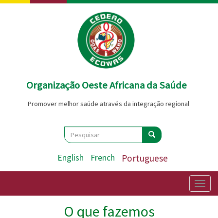
Passar
para
o
conteúdo
principal
Organização Oeste Africana da Saúde
Promover melhor saúde através da integração regional
Search
Pesquisar
Pesquisar
English
French
Portuguese
Togg
navig
O que fazemos