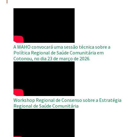
WAHO
Remote
Video
A WAHO convocará uma sessão técnica sobre a
Política Regional de Saúde Comunitária em
Cotonou, no dia 23 de março de 2026.
WAHO
Remote
Video
Workshop Regional de Consenso sobre a Estratégia
Regional de Saúde Comunitária
WAHO
Remote
Video