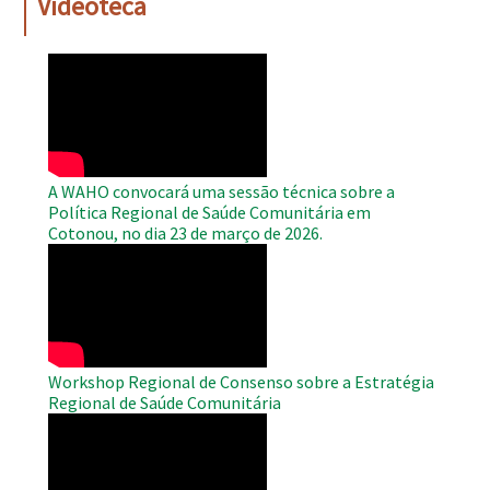
Videoteca
WAHO
Remote
Video
A WAHO convocará uma sessão técnica sobre a
Política Regional de Saúde Comunitária em
Cotonou, no dia 23 de março de 2026.
WAHO
Remote
Video
Workshop Regional de Consenso sobre a Estratégia
Regional de Saúde Comunitária
WAHO
Remote
Video