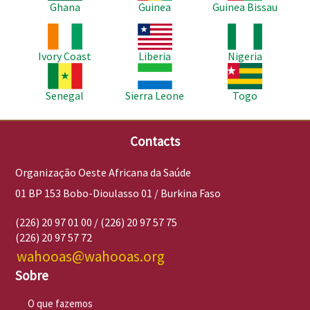
Ghana
Guinea
Guinea Bissau
Imagem
Imagem
Imagem
Ivory Coast
Liberia
Nigeria
Imagem
Imagem
Imagem
Senegal
Sierra Leone
Togo
Contacts
Organização Oeste Africana da Saúde
01 BP 153 Bobo-Dioulasso 01 / Burkina Faso
(226) 20 97 01 00 / (226) 20 97 57 75
(226) 20 97 57 72
wahooas@wahooas.org
Sobre
O que fazemos