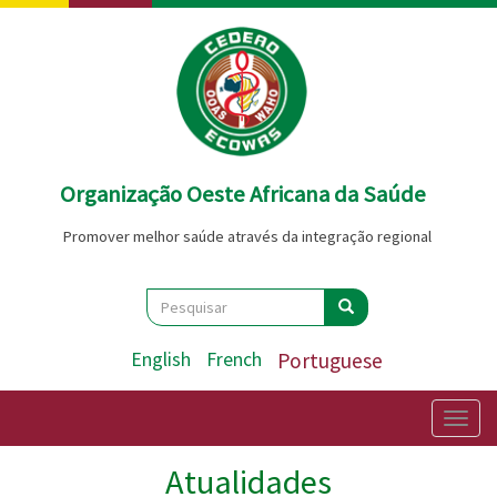
Passar
para
o
conteúdo
principal
Organização Oeste Africana da Saúde
Promover melhor saúde através da integração regional
Search
Pesquisar
Pesquisar
English
French
Portuguese
Togg
navig
Atualidades