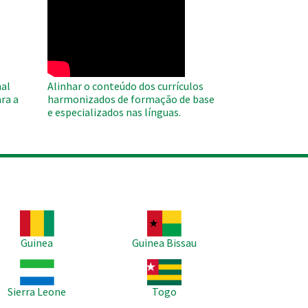
WAHO
Remote
Video
al
Alinhar o conteúdo dos currículos
ra a
harmonizados de formação de base
e especializados nas línguas.
agem
Imagem
Guinea
Guinea Bissau
agem
Imagem
Sierra Leone
Togo