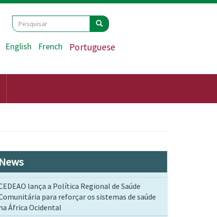
Search
Pesquisar
Pesquisar
English
French
Portuguese
News
CEDEAO lança a Política Regional de Saúde
Comunitária para reforçar os sistemas de saúde
na África Ocidental