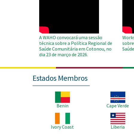
WAHO
WAH
Remote
Remo
Video
Video
A WAHO convocará uma sessão
Works
técnica sobre a Política Regional de
sobre
Saúde Comunitária em Cotonou, no
Saúde
dia 23 de março de 2026.
Estados Membros
Imagem
Imagem
Benin
Cape Verde
Imagem
Imagem
Ivory Coast
Liberia