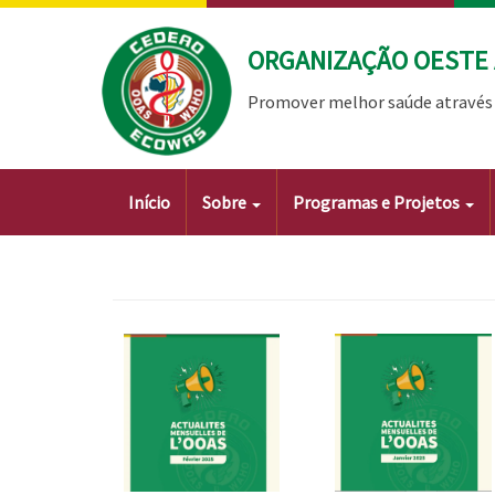
Passar
para
ORGANIZAÇÃO OESTE 
o
conteúdo
Promover melhor saúde através 
principal
Main
Início
Sobre
Programas e Projetos
navigation