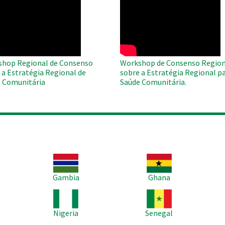
O
WAHO
te
Remote
Video
hop Regional de Consenso
Workshop de Consenso Region
 a Estratégia Regional de
sobre a Estratégia Regional pa
 Comunitária
Saúde Comunitária.
Imagem
Imagem
Im
Gambia
Ghana
Imagem
Imagem
Im
Nigeria
Senegal