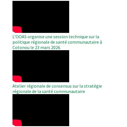
WAHO
Remote
Video
L’OOAS organise une session technique sur la
politique régionale de santé communautaire à
Cotonou le 23 mars 2026.
WAHO
Remote
Video
Atelier régionale de consensus sur la stratégie
régionale de la santé communautaire
WAHO
Remote
Video