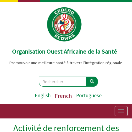
Aller
au
contenu
principal
Organisation Ouest Africaine de la Santé
Promouvoir une meilleure santé à travers l'intégration régionale
Search
Rechercher
Rechercher
English
French
Portuguese
Togg
navig
Activité de renforcement des