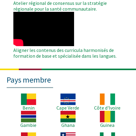
Atelier régional de consensus sur la stratégie
régionale pour la santé communautaire.
WAHO
Remote
Video
Aligner les contenus des curricula harmonisés de
formation de base et spécialisée dans les langues.
Pays membre
Image
Image
Image
Benin
Cape Verde
Côte d'Ivoire
Image
Image
Image
Gambie
Ghana
Guinea
Image
Image
Image