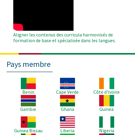
Remote
Video
Aligner les contenus des curricula harmonisés de
formation de base et spécialisée dans les langues.
Pays membre
Image
Image
Image
Benin
Cape Verde
Côte d'Ivoire
Image
Image
Image
Gambie
Ghana
Guinea
Image
Image
Image
Guinea Bissau
Liberia
Nigeria