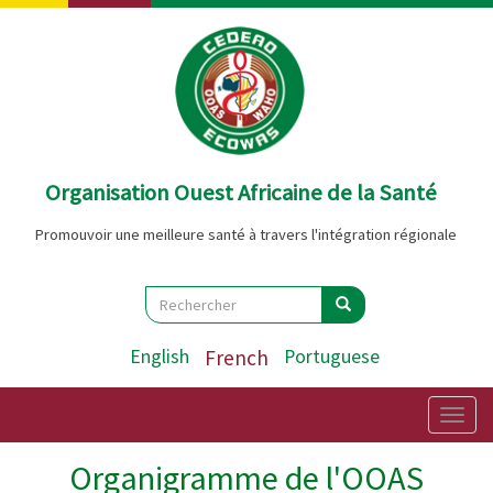
Aller
au
contenu
principal
Organisation Ouest Africaine de la Santé
Promouvoir une meilleure santé à travers l'intégration régionale
Search
Rechercher
Rechercher
English
French
Portuguese
Togg
navig
Organigramme de l'OOAS