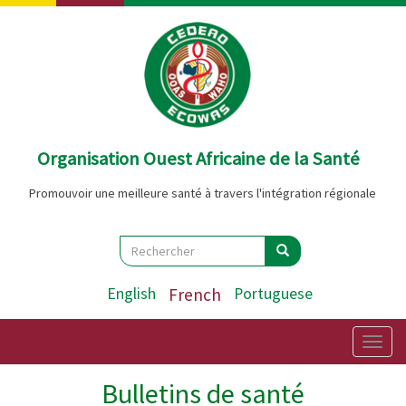
Aller
au
contenu
principal
Organisation Ouest Africaine de la Santé
Promouvoir une meilleure santé à travers l'intégration régionale
Search
Rechercher
Rechercher
English
French
Portuguese
Togg
navig
Bulletins de santé