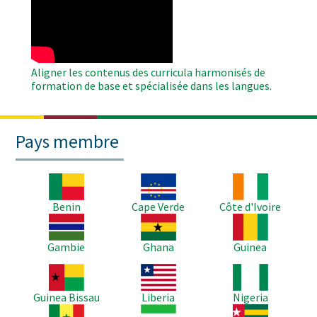
Remote
Video
Aligner les contenus des curricula harmonisés de
formation de base et spécialisée dans les langues.
Pays membre
Image
Image
Image
Benin
Cape Verde
Côte d'Ivoire
Image
Image
Image
Gambie
Ghana
Guinea
Image
Image
Image
Guinea Bissau
Liberia
Nigeria
Image
Image
Image