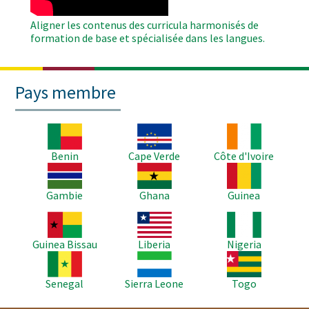
Aligner les contenus des curricula harmonisés de
formation de base et spécialisée dans les langues.
Pays membre
Image
Image
Image
Benin
Cape Verde
Côte d'Ivoire
Image
Image
Image
Gambie
Ghana
Guinea
Image
Image
Image
Guinea Bissau
Liberia
Nigeria
Image
Image
Image
Senegal
Sierra Leone
Togo