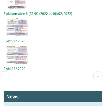
Epid semaine 6 (31/01/2022 au 06/02/2022)
Image
Epid S22 2020
Image
Epid S22 2020
Pagination
Page
Page
‹‹
››
précédente
suiva
News