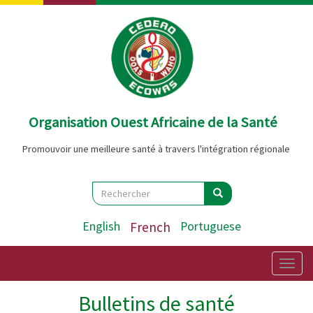
Aller
au
contenu
principal
Organisation Ouest Africaine de la Santé
Promouvoir une meilleure santé à travers l'intégration régionale
Search
Rechercher
Rechercher
English
French
Portuguese
Togg
navig
Bulletins de santé