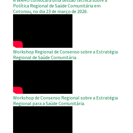
Política Regional de Saúde Comunitária em
Cotonou, no dia 23 de março de 2026.
WAHO
Remote
Video
Workshop Regional de Consenso sobre a Estratégia
Regional de Saúde Comunitária
WAHO
Remote
Video
Workshop de Consenso Regional sobre a Estratégia
Regional para a Saúde Comunitária.
WAHO
Remote
Video