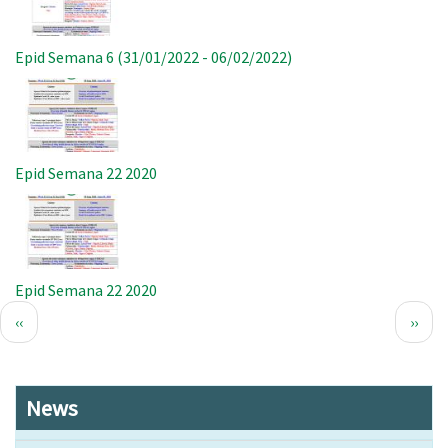
Epid Semana 6 (31/01/2022 - 06/02/2022)
Imagem
Epid Semana 22 2020
Imagem
Epid Semana 22 2020
Paginação
Página
Próx
‹‹
››
anterior
pági
News