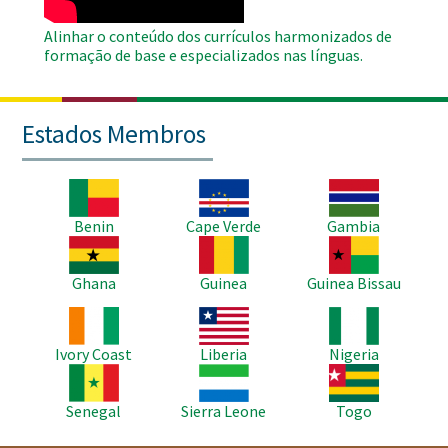
Alinhar o conteúdo dos currículos harmonizados de
formação de base e especializados nas línguas.
Estados Membros
Imagem
Imagem
Imagem
Benin
Cape Verde
Gambia
Imagem
Imagem
Imagem
Ghana
Guinea
Guinea Bissau
Imagem
Imagem
Imagem
Ivory Coast
Liberia
Nigeria
Imagem
Imagem
Imagem
Senegal
Sierra Leone
Togo