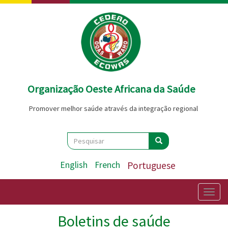
Passar
para
o
conteúdo
principal
Organização Oeste Africana da Saúde
Promover melhor saúde através da integração regional
Search
Pesquisar
Pesquisar
English
French
Portuguese
Togg
navig
Boletins de saúde