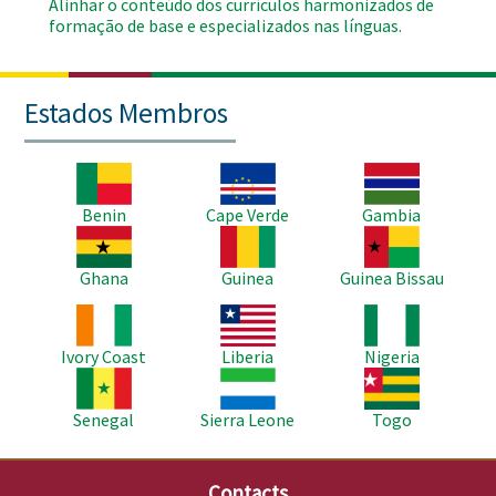
Alinhar o conteúdo dos currículos harmonizados de
formação de base e especializados nas línguas.
Estados Membros
Imagem
Imagem
Imagem
Benin
Cape Verde
Gambia
Imagem
Imagem
Imagem
Ghana
Guinea
Guinea Bissau
Imagem
Imagem
Imagem
Ivory Coast
Liberia
Nigeria
Imagem
Imagem
Imagem
Senegal
Sierra Leone
Togo
Contacts