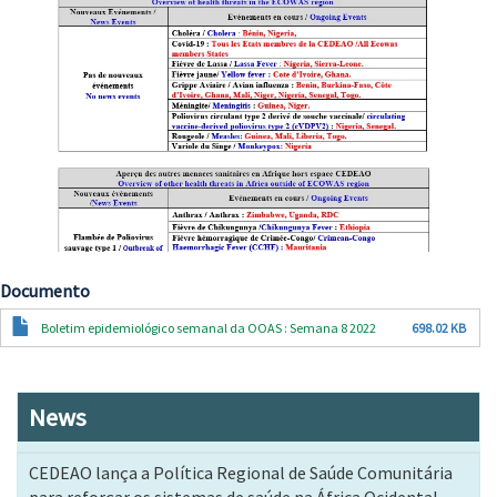
Documento
Documento
Boletim epidemiológico semanal da OOAS : Semana 8 2022
698.02 KB
News
CEDEAO lança a Política Regional de Saúde Comunitária