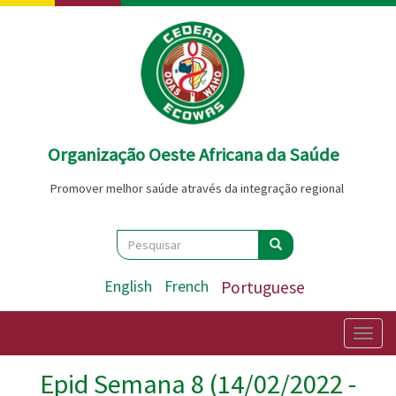
Passar
para
o
conteúdo
principal
Organização Oeste Africana da Saúde
Promover melhor saúde através da integração regional
Search
Pesquisar
Pesquisar
English
French
Portuguese
Togg
navig
Epid Semana 8 (14/02/2022 -