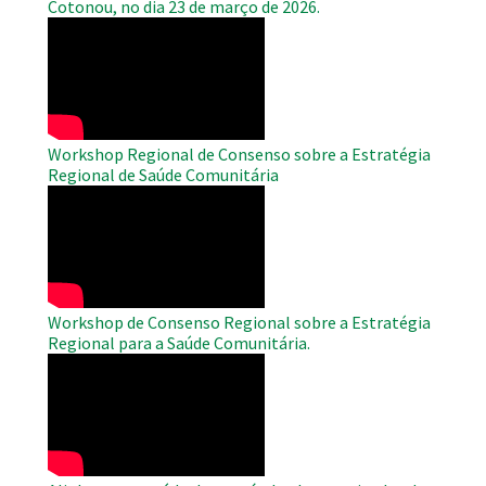
Cotonou, no dia 23 de março de 2026.
WAHO
Remote
Video
Workshop Regional de Consenso sobre a Estratégia
Regional de Saúde Comunitária
WAHO
Remote
Video
Workshop de Consenso Regional sobre a Estratégia
Regional para a Saúde Comunitária.
WAHO
Remote
Video