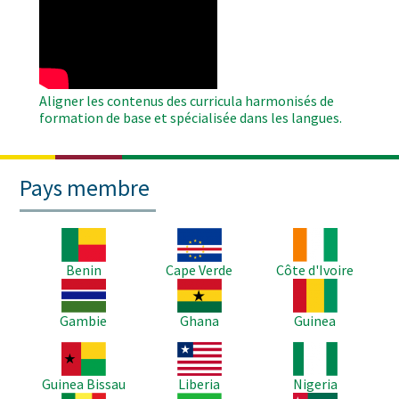
Remote
Video
Aligner les contenus des curricula harmonisés de
formation de base et spécialisée dans les langues.
Pays membre
Image
Image
Image
Benin
Cape Verde
Côte d'Ivoire
Image
Image
Image
Gambie
Ghana
Guinea
Image
Image
Image
Guinea Bissau
Liberia
Nigeria