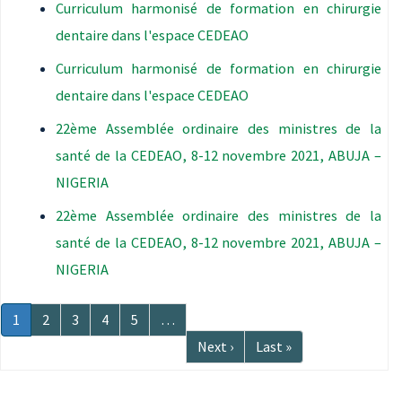
Curriculum harmonisé de formation en chirurgie
dentaire dans l'espace CEDEAO
Curriculum harmonisé de formation en chirurgie
dentaire dans l'espace CEDEAO
22ème Assemblée ordinaire des ministres de la
santé de la CEDEAO, 8-12 novembre 2021, ABUJA –
NIGERIA
22ème Assemblée ordinaire des ministres de la
santé de la CEDEAO, 8-12 novembre 2021, ABUJA –
NIGERIA
Pagination
Page
1
Page
2
Page
3
Page
4
Page
5
…
courante
Page
Next ›
Dernière
Last »
suivante
page