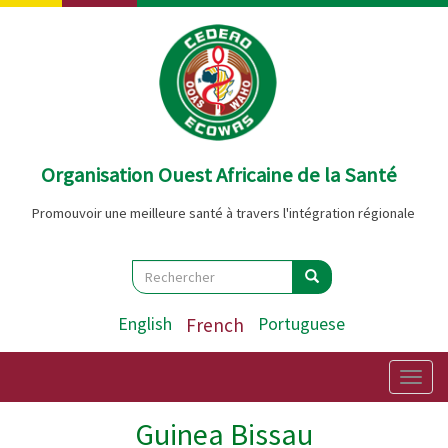
Aller
au
contenu
principal
Organisation Ouest Africaine de la Santé
Promouvoir une meilleure santé à travers l'intégration régionale
Search
Rechercher
Rechercher
English
French
Portuguese
Togg
navig
Guinea Bissau