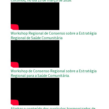
Cotonou, no dia 23 de março de 2026.
WAHO
Remote
Video
Workshop Regional de Consenso sobre a Estratégia
Regional de Saúde Comunitária
WAHO
Remote
Video
Workshop de Consenso Regional sobre a Estratégia
Regional para a Saúde Comunitária.
WAHO
Remote
Video
Alinhar o conteúdo dos currículos harmonizados de