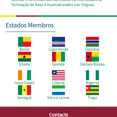
formação de base e especializados nas línguas.
Estados Membros
Imagem
Imagem
Imagem
Benin
Cape Verde
Gambia
Imagem
Imagem
Imagem
Ghana
Guinea
Guinea Bissau
Imagem
Imagem
Imagem
Ivory Coast
Liberia
Nigeria
Imagem
Imagem
Imagem
Senegal
Sierra Leone
Togo
Contacts