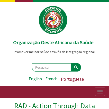
Passar
para
o
conteúdo
principal
Organização Oeste Africana da Saúde
Promover melhor saúde através da integração regional
Search
Pesquisar
Pesquisar
English
French
Portuguese
Togg
navig
RAD - Action Through Data