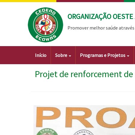
Passar
para
ORGANIZAÇÃO OESTE 
o
conteúdo
Promover melhor saúde através 
principal
Main
Início
Sobre
Programas e Projetos
navigation
Projet de renforcement de 