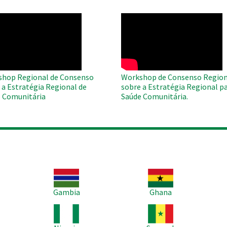
O
WAHO
te
Remote
Video
hop Regional de Consenso
Workshop de Consenso Region
 a Estratégia Regional de
sobre a Estratégia Regional pa
 Comunitária
Saúde Comunitária.
Imagem
Imagem
Im
Gambia
Ghana
Imagem
Imagem
Im