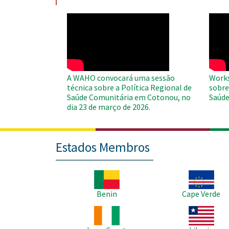
WAHO
WAH
Remote
Remo
Video
Video
A WAHO convocará uma sessão
Works
técnica sobre a Política Regional de
sobre
Saúde Comunitária em Cotonou, no
Saúde
dia 23 de março de 2026.
Estados Membros
Imagem
Imagem
Benin
Cape Verde
Imagem
Imagem