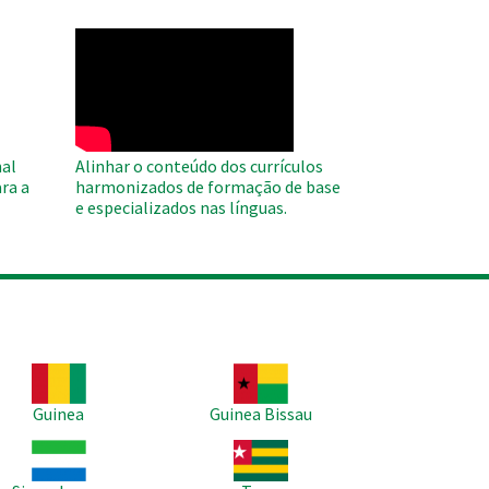
WAHO
Remote
Video
al
Alinhar o conteúdo dos currículos
ra a
harmonizados de formação de base
e especializados nas línguas.
agem
Imagem
Guinea
Guinea Bissau
agem
Imagem