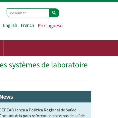
Search
Pesquisar
Pesquisar
English
French
Portuguese
des systèmes de laboratoire
News
CEDEAO lança a Política Regional de Saúde
Comunitária para reforçar os sistemas de saúde