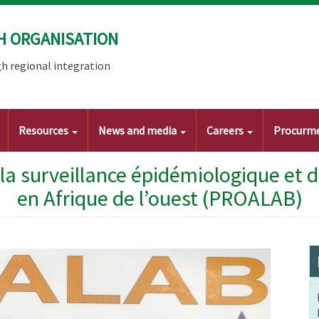
H ORGANISATION
h regional integration
Resources
News and media
Careers
Procurm
la surveillance épidémiologique et 
en Afrique de l’ouest (PROALAB)