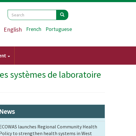
Search
Search
Search
English
French
Portuguese
ent
des systèmes de laboratoire
News
ECOWAS launches Regional Community Health
Policy to strengthen health systems in West