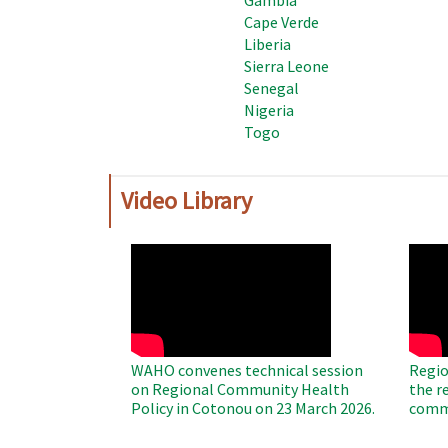
Cape Verde
Liberia
Sierra Leone
Senegal
Nigeria
Togo
Video Library
WAHO
WAH
Remote
Remo
Video
Video
WAHO convenes technical session
Regio
on Regional Community Health
the r
Policy in Cotonou on 23 March 2026.
commu