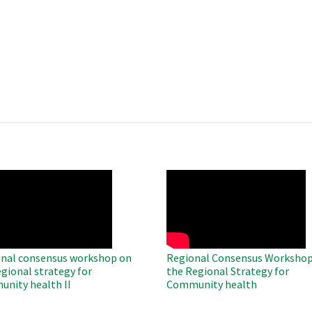
O
WAHO
te
Remote
Video
nal consensus workshop on
Regional Consensus Workshop
egional strategy for
the Regional Strategy for
nity health II
Community health