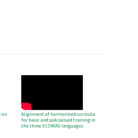
WAHO
Remote
Video
 on
Alignment of harmonised curricula
for basic and spécialised training in
the three ECOWAS languages