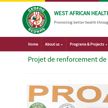
Skip
to
WEST AFRICAN HEALT
main
content
Promoting better health throug
Main
Home
About us
Programs & Projects
navigation
Projet de renforcement de 