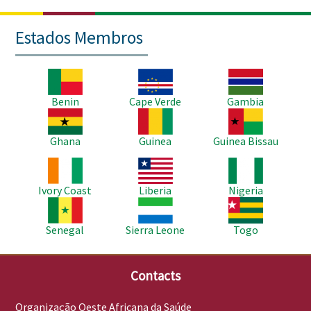
Estados Membros
Imagem
Imagem
Imagem
Benin
Cape Verde
Gambia
Imagem
Imagem
Imagem
Ghana
Guinea
Guinea Bissau
Imagem
Imagem
Imagem
Ivory Coast
Liberia
Nigeria
Imagem
Imagem
Imagem
Senegal
Sierra Leone
Togo
Contacts
Organização Oeste Africana da Saúde