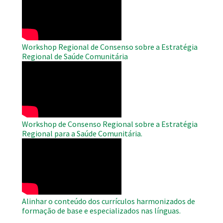
Video
Workshop Regional de Consenso sobre a Estratégia
Regional de Saúde Comunitária
WAHO
Remote
Video
Workshop de Consenso Regional sobre a Estratégia
Regional para a Saúde Comunitária.
WAHO
Remote
Video
Alinhar o conteúdo dos currículos harmonizados de
formação de base e especializados nas línguas.