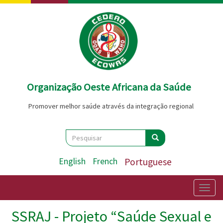
Passar
para
o
conteúdo
principal
Organização Oeste Africana da Saúde
Promover melhor saúde através da integração regional
Search
Pesquisar
Pesquisar
English
French
Portuguese
Togg
navig
SSRAJ - Projeto “Saúde Sexual e