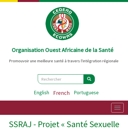
Aller
au
contenu
principal
Organisation Ouest Africaine de la Santé
Promouvoir une meilleure santé à travers l'intégration régionale
Search
Rechercher
Rechercher
English
French
Portuguese
Togg
navig
SSRAJ - Projet « Santé Sexuelle