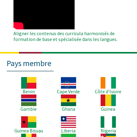
Remote
Video
Aligner les contenus des curricula harmonisés de
formation de base et spécialisée dans les langues.
Pays membre
Image
Image
Image
Benin
Cape Verde
Côte d'Ivoire
Image
Image
Image
Gambie
Ghana
Guinea
Image
Image
Image
Guinea Bissau
Liberia
Nigeria
Image
Image
Image