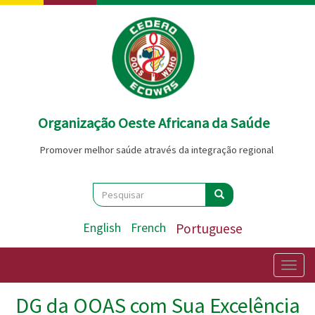
Passar
para
o
conteúdo
principal
Organização Oeste Africana da Saúde
Promover melhor saúde através da integração regional
Search
Pesquisar
Pesquisar
English
French
Portuguese
Togg
navig
DG da OOAS com Sua Excelência