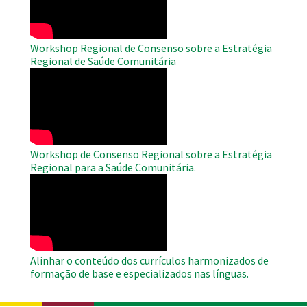
Workshop Regional de Consenso sobre a Estratégia
Regional de Saúde Comunitária
WAHO
Remote
Video
Workshop de Consenso Regional sobre a Estratégia
Regional para a Saúde Comunitária.
WAHO
Remote
Video
Alinhar o conteúdo dos currículos harmonizados de
formação de base e especializados nas línguas.