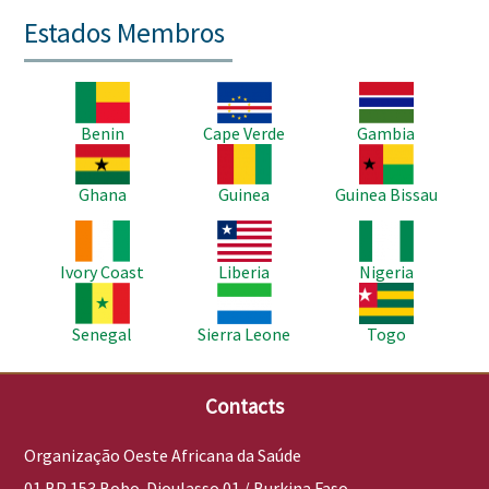
Estados Membros
Imagem
Imagem
Imagem
Benin
Cape Verde
Gambia
Imagem
Imagem
Imagem
Ghana
Guinea
Guinea Bissau
Imagem
Imagem
Imagem
Ivory Coast
Liberia
Nigeria
Imagem
Imagem
Imagem
Senegal
Sierra Leone
Togo
Contacts
Organização Oeste Africana da Saúde
01 BP 153 Bobo-Dioulasso 01 / Burkina Faso