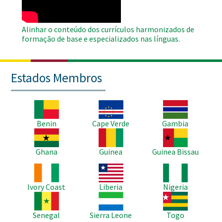
Alinhar o conteúdo dos currículos harmonizados de
formação de base e especializados nas línguas.
Estados Membros
Imagem
Imagem
Imagem
Benin
Cape Verde
Gambia
Imagem
Imagem
Imagem
Ghana
Guinea
Guinea Bissau
Imagem
Imagem
Imagem
Ivory Coast
Liberia
Nigeria
Imagem
Imagem
Imagem
Senegal
Sierra Leone
Togo