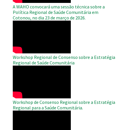
A WAHO convocará uma sessão técnica sobre a
Política Regional de Saúde Comunitária em
Cotonou, no dia 23 de março de 2026.
WAHO
Remote
Video
Workshop Regional de Consenso sobre a Estratégia
Regional de Saúde Comunitária
WAHO
Remote
Video
Workshop de Consenso Regional sobre a Estratégia
Regional para a Saúde Comunitária.
WAHO
Remote
Video