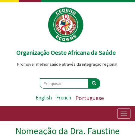
Passar
para
o
conteúdo
principal
Organização Oeste Africana da Saúde
Promover melhor saúde através da integração regional
Search
Pesquisar
Pesquisar
English
French
Portuguese
Togg
navig
Nomeação da Dra. Faustine