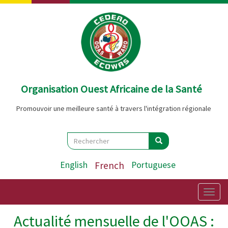
Aller
au
contenu
principal
Organisation Ouest Africaine de la Santé
Promouvoir une meilleure santé à travers l'intégration régionale
Search
Rechercher
Rechercher
English
French
Portuguese
Togg
navig
Actualité mensuelle de l'OOAS :