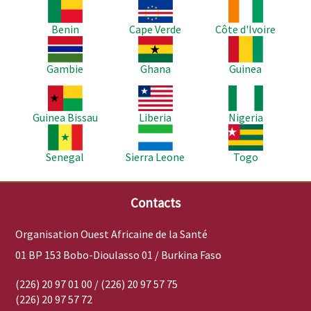
Image
Image
Image
Benin
Cape Verde
Côte d'Ivoire
Image
Image
Image
Gambie
Ghana
Guinea
Image
Image
Image
Guinea Bissau
Liberia
Nigeria
Image
Image
Image
Senegal
Sierra Leone
Togo
Contacts
Organisation Ouest Africaine de la Santé
01 BP 153 Bobo-Dioulasso 01 / Burkina Faso
(226) 20 97 01 00 / (226) 20 97 57 75
(226) 20 97 57 72