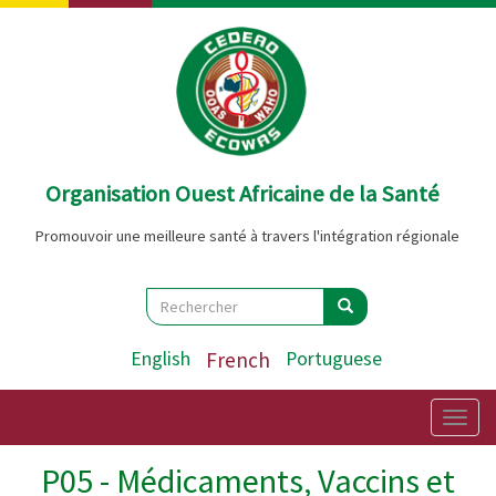
Aller
au
contenu
principal
Organisation Ouest Africaine de la Santé
Promouvoir une meilleure santé à travers l'intégration régionale
Search
Rechercher
Rechercher
English
French
Portuguese
Togg
navig
P05 - Médicaments, Vaccins et