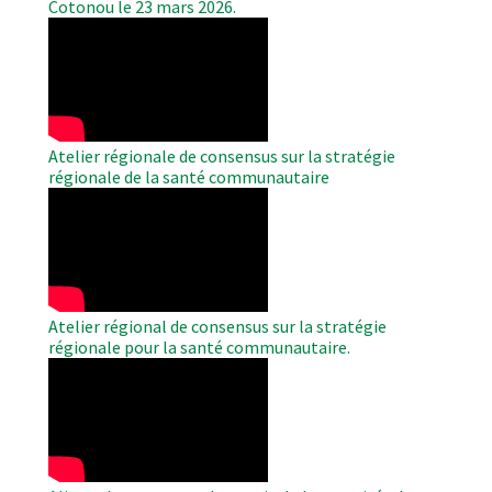
Cotonou le 23 mars 2026.
WAHO
Remote
Video
Atelier régionale de consensus sur la stratégie
régionale de la santé communautaire
WAHO
Remote
Video
Atelier régional de consensus sur la stratégie
régionale pour la santé communautaire.
WAHO
Remote
Video