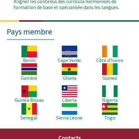
Aligner les contenus des curricula harmonisés de
formation de base et spécialisée dans les langues.
Pays membre
Image
Image
Image
Benin
Cape Verde
Côte d'Ivoire
Image
Image
Image
Gambie
Ghana
Guinea
Image
Image
Image
Guinea Bissau
Liberia
Nigeria
Image
Image
Image
Senegal
Sierra Leone
Togo
Contacts