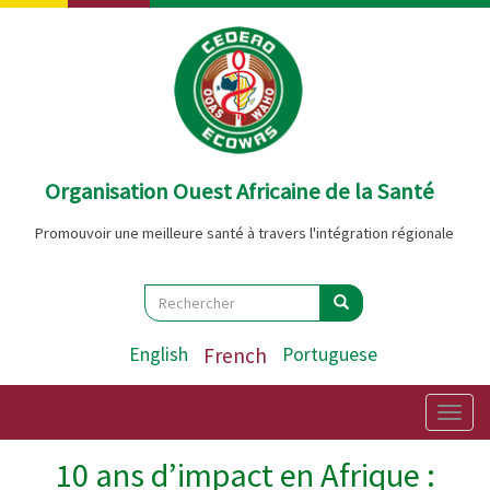
Aller
au
contenu
principal
Organisation Ouest Africaine de la Santé
Promouvoir une meilleure santé à travers l'intégration régionale
Search
Rechercher
Rechercher
English
French
Portuguese
Togg
navig
10 ans d’impact en Afrique :