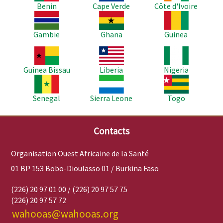
Benin
Cape Verde
Côte d'Ivoire
Image
Image
Image
Gambie
Ghana
Guinea
Image
Image
Image
Guinea Bissau
Liberia
Nigeria
Image
Image
Image
Senegal
Sierra Leone
Togo
Contacts
Organisation Ouest Africaine de la Santé
01 BP 153 Bobo-Dioulasso 01 / Burkina Faso
(226) 20 97 01 00 / (226) 20 97 57 75
(226) 20 97 57 72
wahooas@wahooas.org