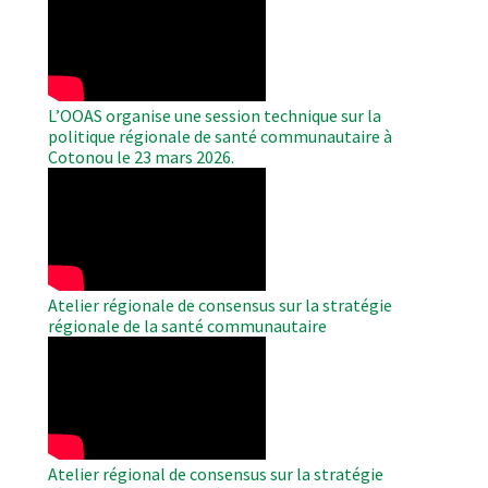
Remote
Video
L’OOAS organise une session technique sur la
politique régionale de santé communautaire à
Cotonou le 23 mars 2026.
WAHO
Remote
Video
Atelier régionale de consensus sur la stratégie
régionale de la santé communautaire
WAHO
Remote
Video
Atelier régional de consensus sur la stratégie