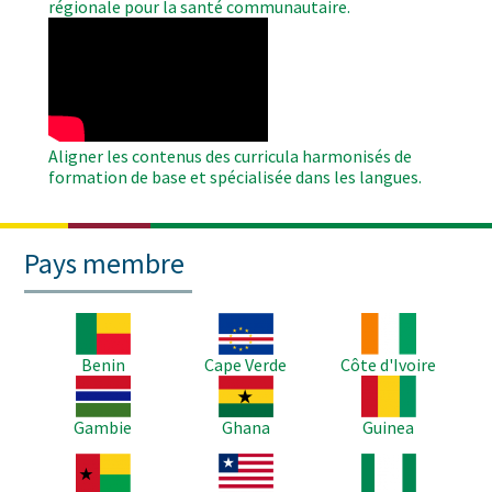
régionale pour la santé communautaire.
WAHO
Remote
Video
Aligner les contenus des curricula harmonisés de
formation de base et spécialisée dans les langues.
Pays membre
Image
Image
Image
Benin
Cape Verde
Côte d'Ivoire
Image
Image
Image
Gambie
Ghana
Guinea
Image
Image
Image