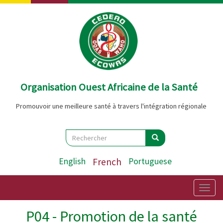
Aller
au
contenu
principal
Organisation Ouest Africaine de la Santé
Promouvoir une meilleure santé à travers l'intégration régionale
Search
Rechercher
Rechercher
English
French
Portuguese
Togg
navig
P04 - Promotion de la santé