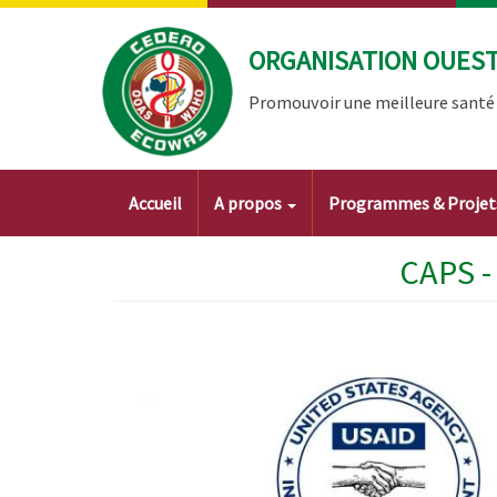
Aller
au
ORGANISATION OUEST 
contenu
principal
Promouvoir une meilleure santé à
Main
Accueil
A propos
Programmes & Proje
navigation
CAPS -