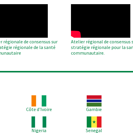
O
WAHO
te
Remote
Video
er régionale de consensus sur
Atelier régional de consensus s
ratégie régionale de la santé
stratégie régionale pour la sa
unautaire
communautaire.
Image
Image
Im
Côte d'Ivoire
Gambie
Image
Image
Im
Nigeria
Senegal