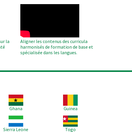
WAHO
Remote
Video
ur la
Aligner les contenus des curricula
nté
harmonisés de formation de base et
spécialisée dans les langues.
age
Image
Ghana
Guinea
age
Image
Sierra Leone
Togo