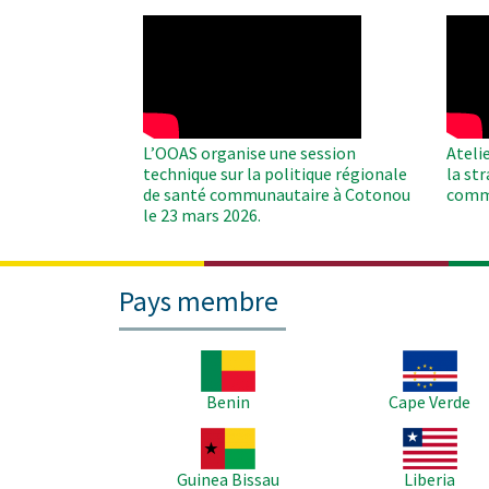
WAHO
WAH
Remote
Remo
Video
Video
L’OOAS organise une session
Ateli
technique sur la politique régionale
la st
de santé communautaire à Cotonou
comm
le 23 mars 2026.
Pays membre
Image
Image
Benin
Cape Verde
Image
Image
Guinea Bissau
Liberia